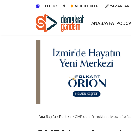
FOTO
GALERİ
VİDEO
GALERİ
YAZARLAR
ANASAYFA
PODCA
Ana Sayfa
›
Politika
›
CHP’de sıfır noktası: Meclis’te “salı