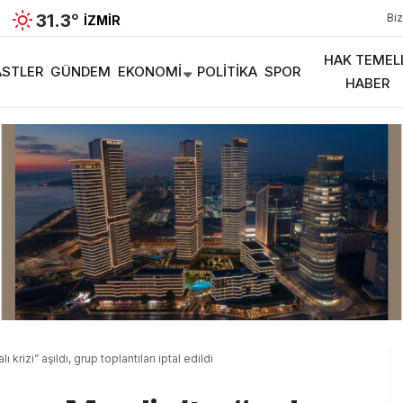
31.3
°
Biz
İZMIR
HAK TEMEL
STLER
GÜNDEM
EKONOMI
POLITIKA
SPOR
HABER
 krizi” aşıldı, grup toplantıları iptal edildi