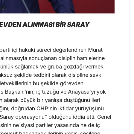
EVDEN ALINMASI BİR SARAY
 parti içi hukuki süreci değerlendiren Murat
alınmasıyla sonuçlanan disiplin hamlelerine
 üstünlük sağlamak ve gruba gözdağı vermek
suz şekilde tedbirli olarak disipline sevk
letvekillerinin bu şekilde görevden
is Başkanı’nın, iç tüzüğü ve Anayasa’yı yok
 alarak büyük bir yanlışa düştüğünü ileri
ığını, doğrudan CHP’nin iktidar yürüyüşünü
 “Saray operasyonu” olduğunu iddia etti. Genel
nin ne siyasi partiler yasasında ne de iç
mevcut başkanvekillerinin yenisi seçilene