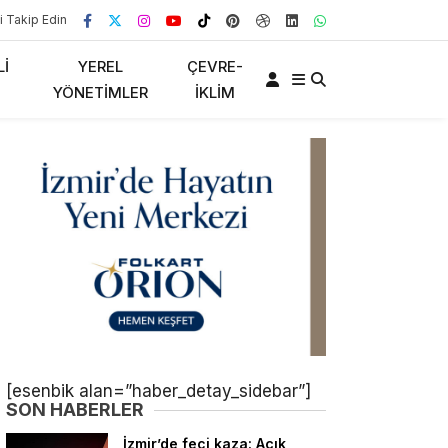
i Takip Edin
LI
YEREL
ÇEVRE-
YÖNETIMLER
İKLIM
[esenbik alan=”haber_detay_sidebar”]
SON HABERLER
İzmir’de feci kaza: Açık