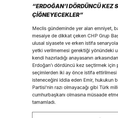
“ERDOĞAN’I DÖRDÜNCÜ KEZ S
ÇİĞNEYECEKLER”
Meclis gündeminde yer alan emniyet, ba
mesaiye de dikkat çeken CHP Grup Baş
ulusal siyasete ve erken istifa senaryol
yetki verilmemesi gerektiği yönündeki uyar
kendi hazırladığı anayasanın arkasınd
Erdoğan’ı dördüncü kez seçtirmek için p
seçimlerden iki ay önce istifa ettirilmes
isteneceğini iddia eden Emir, hukukun 
Partisi’nin razı olmayacağı gibi Türk mill
cumhurbaşkanı olmasına müsaade etmey
tamamladı.