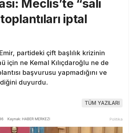
sı: Meclis’te “salı
 toplantıları iptal
r, partideki çift başlılık krizinin
ü için ne Kemal Kılıçdaroğlu ne de
plantısı başvurusu yapmadığını ve
ldiğini duyurdu.
TÜM YAZILARI
36
Kaynak: HABER MERKEZI
Politika