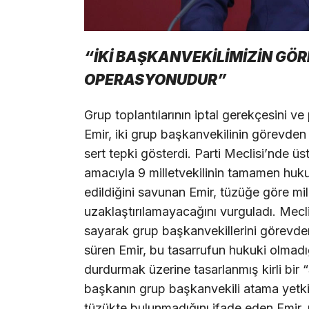
“İKİ BAŞKANVEKİLİMİZİN GÖR
OPERASYONUDUR”
Grup toplantılarının iptal gerekçesini ve
Emir, iki grup başkanvekilinin görevden 
sert tepki gösterdi. Parti Meclisi’nde
amacıyla 9 milletvekilinin tamamen hukuk
edildiğini savunan Emir, tüzüğe göre mil
uzaklaştırılamayacağını vurguladı. Mecl
sayarak grup başkanvekillerini görevden
süren Emir, bu tasarrufun hukuki olmad
durdurmak üzerine tasarlanmış kirli bir
başkanın grup başkanvekili atama yetkisi
tüzükte bulunmadığını ifade eden Emir, 