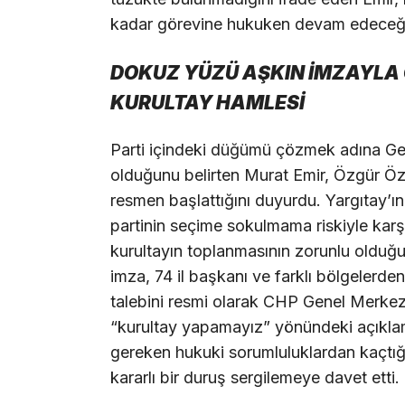
kadar görevine hukuken devam edeceğini
DOKUZ YÜZÜ AŞKIN İMZAYL
KURULTAY HAMLESİ
Parti içindeki düğümü çözmek adına Gene
olduğunu belirten Murat Emir, Özgür Öz
resmen başlattığını duyurdu. Yargıtay’ın
partinin seçime sokulmama riskiyle ka
kurultayın toplanmasının zorunlu olduğ
imza, 74 il başkanı ve farklı bölgelerden
talebini resmi olarak CHP Genel Merkezi’
“kurultay yapamayız” yönündeki açıklama
gereken hukuki sorumluluklardan kaçtığı
kararlı bir duruş sergilemeye davet etti.