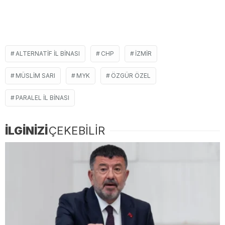
ALTERNATIF IL BINASI
CHP
IZMIR
MÜSLIM SARI
MYK
ÖZGÜR ÖZEL
PARALEL IL BINASI
İLGİNİZİ
ÇEKEBİLİR