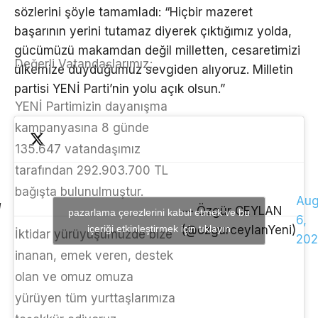
sözlerini şöyle tamamladı: “Hiçbir mazeret
başarının yerini tutamaz diyerek çıktığımız yolda,
gücümüzü makamdan değil milletten, cesaretimizi
Değerli Vatandaşlarımız;
ülkemize duyduğumuz sevgiden alıyoruz. Milletin
partisi YENİ Parti’nin yolu açık olsun.”
YENİ Partimizin dayanışma
kampanyasına 8 günde
135.647 vatandaşımız
tarafından 292.903.700 TL
bağışta bulunulmuştur.
Aug
— Özgür CEYLAN
pazarlama çerezlerini kabul etmek ve bu
6,
içeriği etkinleştirmek için tıklayın
(@ozgurceylanYeni)
İktidar yürüyüşümüzde bize
202
inanan, emek veren, destek
olan ve omuz omuza
yürüyen tüm yurttaşlarımıza