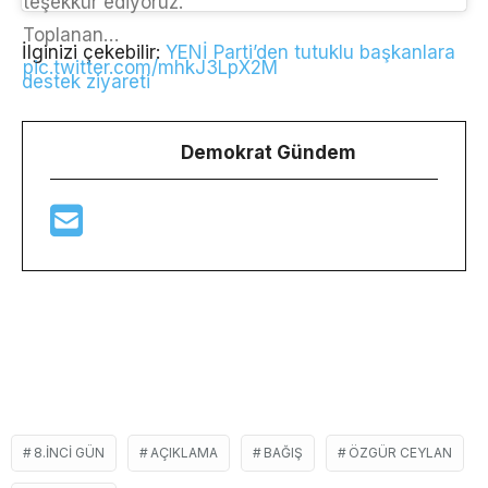
teşekkür ediyoruz.
Toplanan…
İlginizi çekebilir:
YENİ Parti’den tutuklu başkanlara
pic.twitter.com/mhkJ3LpX2M
destek ziyareti
Demokrat Gündem
8.INCI GÜN
AÇIKLAMA
BAĞIŞ
ÖZGÜR CEYLAN