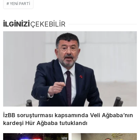
YENI PARTI
İLGİNİZİ
ÇEKEBİLİR
İzBB soruşturması kapsamında Veli Ağbaba’nın
kardeşi Hür Ağbaba tutuklandı