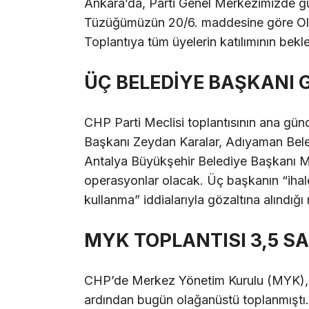
Ankara’da, Parti Genel Merkezimizde 
Tüzüğümüzün 20/6. maddesine göre Olağa
Toplantıya tüm üyelerin katılımının beklen
ÜÇ BELEDİYE BAŞKANI
CHP Parti Meclisi toplantısının ana g
Başkanı Zeydan Karalar, Adıyaman Bel
Antalya Büyükşehir Belediye Başkanı Muh
operasyonlar olacak. Üç başkanın “ihal
kullanma” iddialarıyla gözaltına alındığ
MYK TOPLANTISI 3,5 S
CHP’de Merkez Yönetim Kurulu (MYK), b
ardından bugün olağanüstü toplanmıştı.