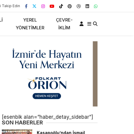
i Takip Edin
LI
YEREL
ÇEVRE-
YÖNETIMLER
İKLIM
[esenbik alan=”haber_detay_sidebar”]
SON HABERLER
Kasapoğlu’ndan İsmail