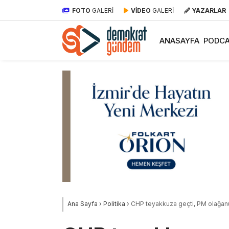
FOTO
GALERİ
VİDEO
GALERİ
YAZARLAR
ANASAYFA
PODCA
Ana Sayfa
›
Politika
›
CHP teyakkuza geçti, PM olağan