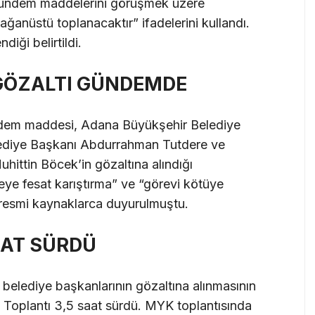
gündem maddelerini görüşmek üzere
nüstü toplanacaktır” ifadelerini kullandı.
diği belirtildi.
 GÖZALTI GÜNDEMDE
ündem maddesi, Adana Büyükşehir Belediye
ediye Başkanı Abdurrahman Tutdere ve
ittin Böcek’in gözaltına alındığı
eye fesat karıştırma” ve “görevi kötüye
ı resmi kaynaklarca duyurulmuştu.
AAT SÜRDÜ
elediye başkanlarının gözaltına alınmasının
 Toplantı 3,5 saat sürdü. MYK toplantısında