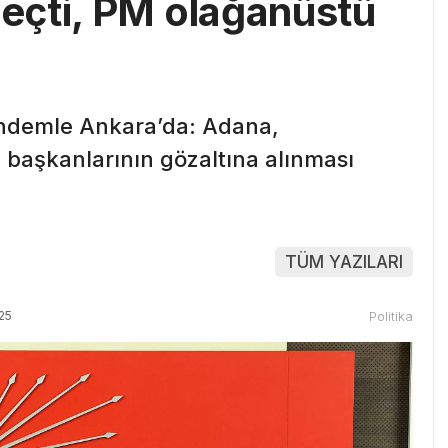
eçti, PM olağanüstü
gündemle Ankara’da: Adana,
başkanlarının gözaltına alınması
TÜM YAZILARI
25
Politika