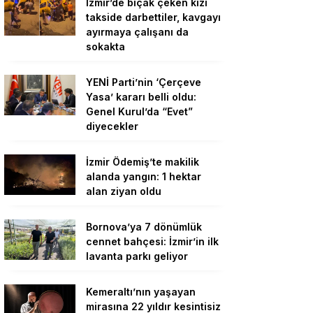
İzmir’de bıçak çeken kızı
takside darbettiler, kavgayı
ayırmaya çalışanı da
sokakta
YENİ Parti’nin ‘Çerçeve
Yasa’ kararı belli oldu:
Genel Kurul’da “Evet”
diyecekler
İzmir Ödemiş’te makilik
alanda yangın: 1 hektar
alan ziyan oldu
Bornova’ya 7 dönümlük
cennet bahçesi: İzmir’in ilk
lavanta parkı geliyor
Kemeraltı’nın yaşayan
mirasına 22 yıldır kesintisiz