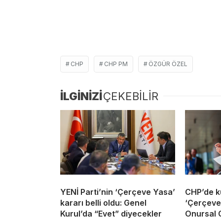
CHP
CHP PM
ÖZGÜR ÖZEL
İLGİNİZİ
ÇEKEBİLİR
YENİ Parti’nin ‘Çerçeve Yasa’
CHP’de k
kararı belli oldu: Genel
‘Çerçeve 
Kurul’da “Evet” diyecekler
Onursal 