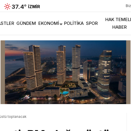
37.4
°
Biz
İZMIR
HAK TEMEL
STLER
GÜNDEM
EKONOMI
POLITIKA
SPOR
HABER
üstü toplanacak