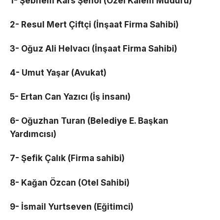
1- Şebnem Kars Şenol (Özel Kalem Müdürü)
2- Resul Mert Çiftçi (İnşaat Firma Sahibi)
3- Oğuz Ali Helvacı (İnşaat Firma Sahibi)
4- Umut Yaşar (Avukat)
5- Ertan Can Yazıcı (İş insanı)
6- Oğuzhan Turan (Belediye E. Başkan
Yardımcısı)
7- Şefik Çalık (Firma sahibi)
8- Kağan Özcan (Otel Sahibi)
9- İsmail Yurtseven (Eğitimci)