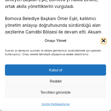
ortak akılla yönettiklerini vurguladı.
Bornova Belediye Başkanı Ömer Eşki, katılımcı
yönetim anlayışı doğrultusunda sürdürdüğü alan
gezilerine Çamdibi Bölgesi ile devam etti. Akşam
saatlerinde gerçekleşen ziyarette Başkan Eşki,
Onayı Yönet
mahalle sakinleriyle bir araya gelerek
Size en iyi deneyimi sunmak ve reklam gelirlerimizi sürdürebilmek için çerezleri
Bornovalıların talep, öneri ve sorunlarını ilk ağızdan
kullanıyoruz. Onay vererek teknolojik altyapımıza destek olabilirsiniz.
dinledi.
Kabul et
Reddet
Tercihleri görüntüle
Sıradaki Haber
Gizlilik Politikası
Künye
Buca’nın tarihi “Hazine Avı” ile canlanıyor: Bulmacayı çözen hediyeyi kapacak