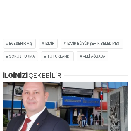
EGEŞEHIR A.Ş
İZMIR
İZMIR BÜYÜKŞEHIR BELEDIYESI
SORUŞTURMA
TUTUKLANDI
VELI AĞBABA
İLGİNİZİ
ÇEKEBİLİR