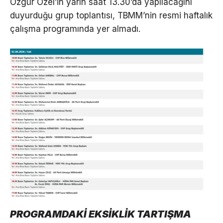
Özgür Özel’in yarın saat 13.30’da yapılacağını
duyurduğu grup toplantısı, TBMM’nin resmi haftalık
çalışma programında yer almadı.
PROGRAMDAKİ EKSİKLİK TARTIŞMA