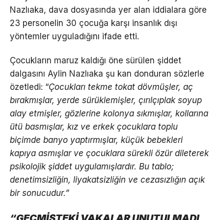
Nazlıaka, dava dosyasında yer alan iddialara göre
23 personelin 30 çocuğa karşı insanlık dışı
yöntemler uyguladığını ifade etti.
Çocukların maruz kaldığı öne sürülen şiddet
dalgasını Aylin Nazlıaka şu kan donduran sözlerle
özetledi: “
Çocukları tekme tokat dövmüşler, aç
bırakmışlar, yerde sürüklemişler, çırılçıplak soyup
alay etmişler, gözlerine kolonya sıkmışlar, kollarına
ütü basmışlar, kız ve erkek çocuklara toplu
biçimde banyo yaptırmışlar, küçük bebekleri
kapıya asmışlar ve çocuklara sürekli özür dileterek
psikolojik şiddet uygulamışlardır. Bu tablo;
denetimsizliğin, liyakatsizliğin ve cezasızlığın açık
bir sonucudur.”
“GEÇMİŞTEKİ VAKALAR UNUTULMADI,