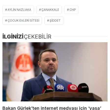
AYLIN NAZLIAKA
ÇANAKKALE
CHP
ÇOCUK EVLERI SITESI
ŞIDDET
İLGİNİZİ
ÇEKEBİLİR
Bakan Gürlek’ten internet medyası için ‘yasa’