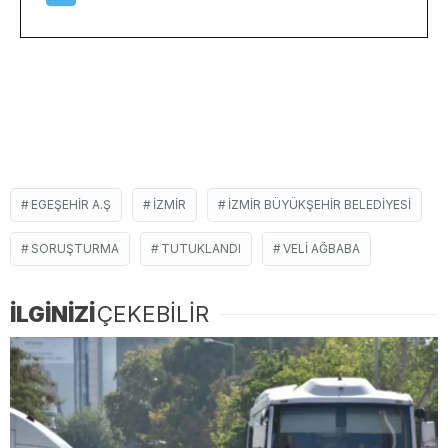
EGEŞEHIR A.Ş
İZMIR
İZMIR BÜYÜKŞEHIR BELEDIYESI
SORUŞTURMA
TUTUKLANDI
VELI AĞBABA
İLGİNİZİ
ÇEKEBİLİR