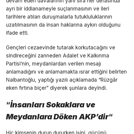
devam eden davalarının yanı sıra her defasında
ayrı bir iddianameyle suçlanmasının ve ileri
tarihlere atılan duruşmalarla tutukluluklarının
uzatılmasının da insan haklarına aykırı olduğunu
ifade etti.
Gençleri cezaevinde tutarak korkutacağını ve
sindireceğini zanneden Adalet ve Kalkınma
Partisi’nin, meydanlardan verilen mesajı
anlamadığını ve anlamamakta ısrar ettiğini belirten
Nalbantoğlu, yaptığı yazılı açıklamada “Rüzgâr
eken fırtına biçer” diyerek şunlara deyindi.
“
İnsanları Sokaklara ve
Meydanlara Döken AKP’dir
“
Hiç kimsenin durup dururken işini, gücünü,