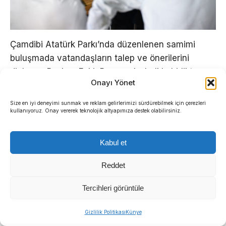
Çamdibi Atatürk Parkı’nda düzenlenen samimi
buluşmada vatandaşların talep ve önerilerini
dinleyen Başkan Eşki, Bornova’yı halkla birlikte,
Onayı Yönet
ortak akılla yönettiklerini vurguladı.
Size en iyi deneyimi sunmak ve reklam gelirlerimizi sürdürebilmek için çerezleri
Bornova Belediye Başkanı Ömer Eşki, katılımcı
kullanıyoruz. Onay vererek teknolojik altyapımıza destek olabilirsiniz.
yönetim anlayışı doğrultusunda sürdürdüğü alan
gezilerine Çamdibi Bölgesi ile devam etti. Akşam
Kabul et
saatlerinde gerçekleşen ziyarette Başkan Eşki,
mahalle sakinleriyle bir araya gelerek
Reddet
Bornovalıların talep, öneri ve sorunlarını ilk ağızdan
Tercihleri görüntüle
dinledi.
Sıradaki Haber
Gizlilik Politikası
Künye
Buca’nın tarihi “Hazine Avı” ile canlanıyor: Bulmacayı çözen hediyeyi kapacak