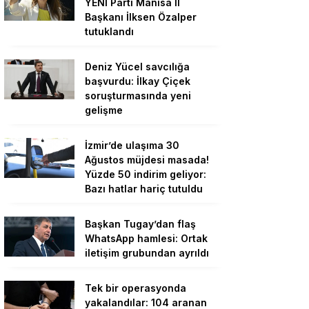
YENİ Parti Manisa İl
Başkanı İlksen Özalper
tutuklandı
Deniz Yücel savcılığa
başvurdu: İlkay Çiçek
soruşturmasında yeni
gelişme
İzmir’de ulaşıma 30
Ağustos müjdesi masada!
Yüzde 50 indirim geliyor:
Bazı hatlar hariç tutuldu
Başkan Tugay’dan flaş
WhatsApp hamlesi: Ortak
iletişim grubundan ayrıldı
Tek bir operasyonda
yakalandılar: 104 aranan