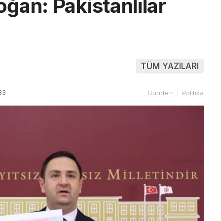
ğan: Pakistanlılar
TÜM YAZILARI
33
Gündem
Politika