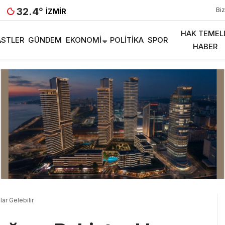
32.4
°
Biz
İZMIR
HAK TEMEL
STLER
GÜNDEM
EKONOMI
POLITIKA
SPOR
HABER
ar Gelebilir