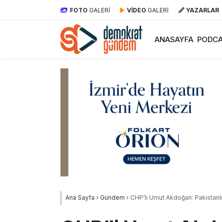
FOTO
GALERİ
VİDEO
GALERİ
YAZARLAR
ANASAYFA
PODCA
Ana Sayfa
›
Gündem
›
CHP’li Umut Akdoğan: Pakistanlıl