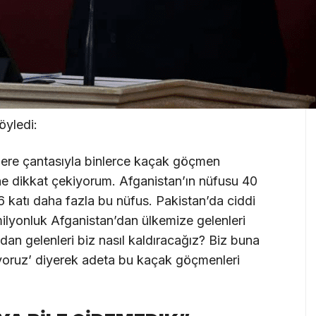
yledi:
ere çantasıyla binlerce kaçak göçmen
ine dikkat çekiyorum. Afganistan’ın nüfusu 40
6 katı daha fazla bu nüfus. Pakistan’da ciddi
 milyonluk Afganistan’dan ülkemize gelenleri
an gelenleri biz nasıl kaldıracağız? Biz buna
ıyoruz’ diyerek adeta bu kaçak göçmenleri