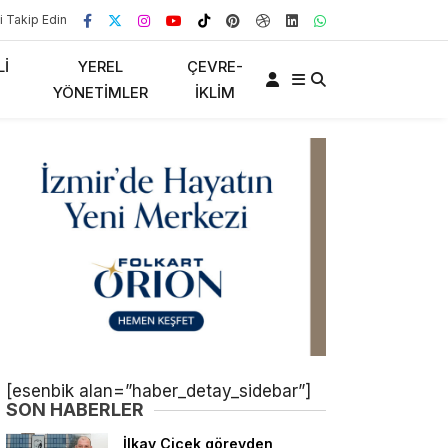
i Takip Edin
LI
YEREL
ÇEVRE-
YÖNETIMLER
İKLIM
[esenbik alan=”haber_detay_sidebar”]
SON HABERLER
İlkay Çiçek görevden