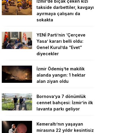
İzmir’de bıçak çeken kızı
takside darbettiler, kavgayı
ayırmaya çalışanı da
sokakta
YENİ Parti’nin ‘Çerçeve
Yasa’ kararı belli oldu:
Genel Kurul’da “Evet”
diyecekler
İzmir Ödemiş’te makilik
alanda yangın: 1 hektar
alan ziyan oldu
Bornova’ya 7 dönümlük
cennet bahçesi: İzmir’in ilk
lavanta parkı geliyor
Kemeraltı’nın yaşayan
mirasına 22 yıldır kesintisiz