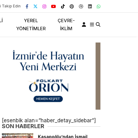
i Takip Edin
LI
YEREL
ÇEVRE-
YÖNETIMLER
İKLIM
[esenbik alan=”haber_detay_sidebar”]
SON HABERLER
Kasapoğlu’ndan İsmail