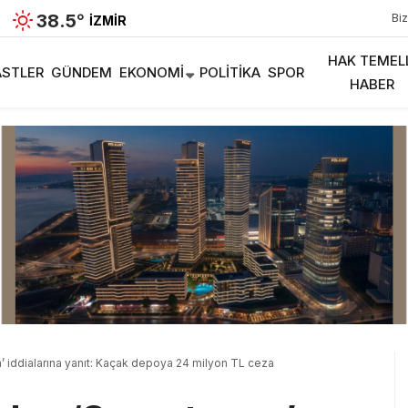
38.5
°
Biz
İZMIR
HAK TEMEL
STLER
GÜNDEM
EKONOMI
POLITIKA
SPOR
HABER
a’ iddialarına yanıt: Kaçak depoya 24 milyon TL ceza