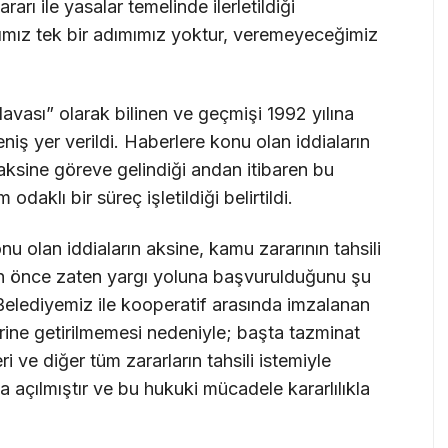
arı ile yasalar temelinde ilerletildiği
mız tek bir adımımız yoktur, veremeyeceğimiz
ası” olarak bilinen ve geçmişi 1992 yılına
iş yer verildi. Haberlere konu olan iddiaların
ksine göreve gelindiği andan itibaren bu
aklı bir süreç işletildiği belirtildi.
u olan iddiaların aksine, kamu zararının tahsili
n önce zaten yargı yoluna başvurulduğunu şu
 Belediyemiz ile kooperatif arasında imzalanan
ne getirilmemesi nedeniyle; başta tazminat
i ve diğer tüm zararların tahsili istemiyle
 açılmıştır ve bu hukuki mücadele kararlılıkla