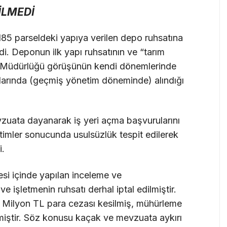
İLMEDİ
185 parseldeki yapıya verilen depo ruhsatına
ildi. Deponun ilk yapı ruhsatının ve “tarım
rım Müdürlüğü görüşünün kendi dönemlerinde
ylarında (geçmiş yönetim döneminde) alındığı
zuata dayanarak iş yeri açma başvurularını
etimler sonucunda usulsüzlük tespit edilerek
i.
resi içinde yapılan inceleme ve
e işletmenin ruhsatı derhal iptal edilmiştir.
 24 Milyon TL para cezası kesilmiş, mühürleme
miştir. Söz konusu kaçak ve mevzuata aykırı