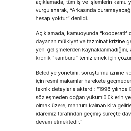
açıklamada, tüm iş ve işlemlerin kamu yar
vurgulanarak, “Arkasında duramayacağı
hesap yoktur” denildi.
Açıklamada, kamuoyunda “kooperatif dav
dayanan mülkiyet ve tazminat krizine gen
yeni gelişmelerden kaynaklanmadığını, a
kronik “kamburu” temizlemek için çözüm od
Belediye yönetimi, soruşturma iznine kon
için resmi makamlar harekete geçmede
teknik detaylarla aktardı: “1998 yılında
sözleşmeden doğan yükümlülüklerin yeri
olmak üzere, mahrum kalınan kira gelirler
idaremiz tarafından geçmiş süreçte dava
devam etmektedir.”