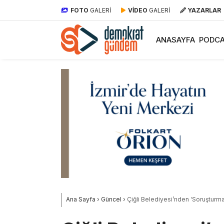
FOTO
GALERİ
VİDEO
GALERİ
YAZARLAR
ANASAYFA
PODCA
Ana Sayfa
›
Güncel
›
Çiğli Belediyesi’nden ‘Soruşturm