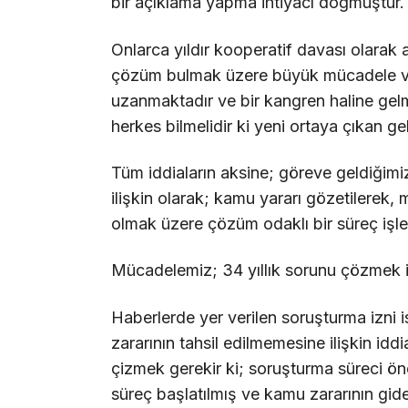
bir açıklama yapma ihtiyacı doğmuştur.
Onlarca yıldır kooperatif davası olarak 
çözüm bulmak üzere büyük mücadele ve
uzanmaktadır ve bir kangren haline gelmi
herkes bilmelidir ki yeni ortaya çıkan ge
Tüm iddiaların aksine; göreve geldiğim
ilişkin olarak; kamu yararı gözetilerek, m
olmak üzere çözüm odaklı bir süreç işle
Mücadelemiz; 34 yıllık sorunu çözmek 
Haberlerde yer verilen soruşturma izni i
zararının tahsil edilmemesine ilişkin idd
çizmek gerekir ki; soruşturma süreci ön
süreç başlatılmış ve kamu zararının gid