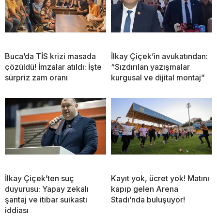
Buca’da TİS krizi masada
İlkay Çiçek’in avukatından:
çözüldü! İmzalar atıldı: İşte
“Sızdırılan yazışmalar
sürpriz zam oranı
kurgusal ve dijital montaj”
İlkay Çiçek’ten suç
Kayıt yok, ücret yok! Matını
duyurusu: Yapay zekalı
kapıp gelen Arena
şantaj ve itibar suikastı
Stadı’nda buluşuyor!
iddiası