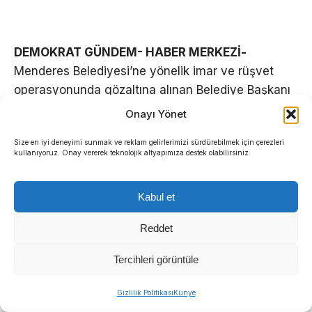
DEMOKRAT GÜNDEM- HABER MERKEZİ-
Menderes Belediyesi’ne yönelik imar ve rüşvet
operasyonunda gözaltına alınan Belediye Başkanı
İlkay Çiçek’in avukatı Atalay Aksay, basın
Onayı Yönet
açıklaması yaparak basına sızan WhatsApp
Size en iyi deneyimi sunmak ve reklam gelirlerimizi sürdürebilmek için çerezleri
yazışmalarının tamamının dijital montajla
kullanıyoruz. Onay vererek teknolojik altyapımıza destek olabilirsiniz.
üretildiğini savundu.
Kabul et
Başkan Çiçek’in henüz ifadesi dahi alınmadan
kamuoyu önünde yargılanıp infaz edildiğini belirten
Reddet
Aksay, manipülatif haberlere karşı yayın yasağı
başvurusunda bulunacaklarını açıkladı.
Tercihleri görüntüle
Sıradaki Haber
JANDARMA ÖNÜNDE BASIN
Gizlilik Politikası
Künye
İlkay Çiçek’ten suç duyurusu: Yapay zekalı şantaj ve itibar suikastı iddiası