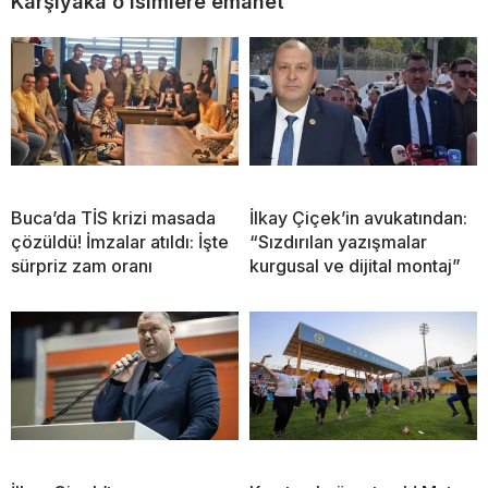
Karşıyaka o isimlere emanet
Buca’da TİS krizi masada
İlkay Çiçek’in avukatından:
çözüldü! İmzalar atıldı: İşte
“Sızdırılan yazışmalar
sürpriz zam oranı
kurgusal ve dijital montaj”