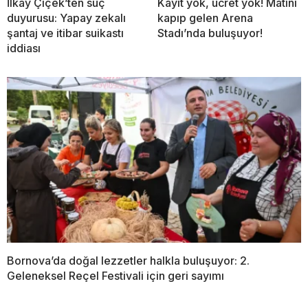
İlkay Çiçek’ten suç
Kayıt yok, ücret yok! Matını
duyurusu: Yapay zekalı
kapıp gelen Arena
şantaj ve itibar suikastı
Stadı’nda buluşuyor!
iddiası
Bornova’da doğal lezzetler halkla buluşuyor: 2.
Geleneksel Reçel Festivali için geri sayımı