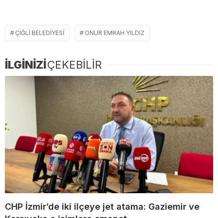
ÇIĞLI BELEDIYESI
ONUR EMRAH YILDIZ
İLGİNİZİ
ÇEKEBİLİR
CHP İzmir’de iki ilçeye jet atama: Gaziemir ve