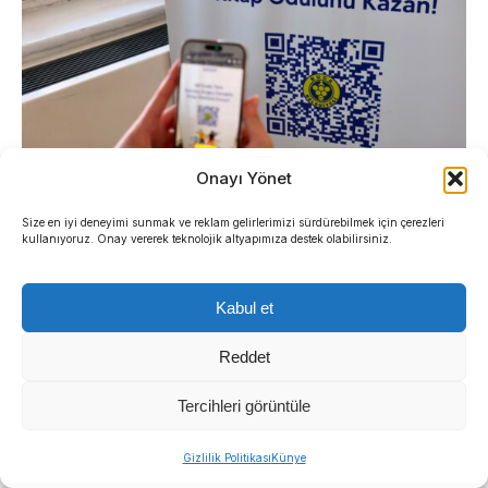
Onayı Yönet
Size en iyi deneyimi sunmak ve reklam gelirlerimizi sürdürebilmek için çerezleri
kullanıyoruz. Onay vererek teknolojik altyapımıza destek olabilirsiniz.
KÜLTÜREL MİRAS KİTAP
PAYLAŞIMIYLA TAÇLANIYOR
Kabul et
Reddet
Yerel tarihe sahip çıkarken toplumsal dayanışmayı
da odak noktasına alan Buca Belediyesi,
Tercihleri görüntüle
bulmacayı başarıyla çözen ziyaretçileri anlamlı bir
hediyeyle ödüllendiriyor. Hazine avındaki tüm
Gizlilik Politikası
Künye
soruları doğru yanıtlayanlara, daha önce