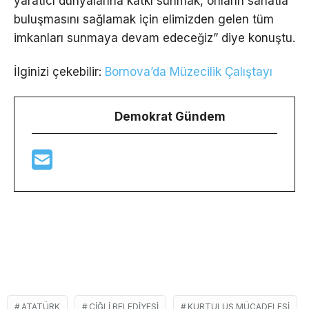
yaratıcı dünyalarına katkı sunmak, onların sanatla
buluşmasını sağlamak için elimizden gelen tüm
imkanları sunmaya devam edeceğiz” diye konuştu.
İlginizi çekebilir:
Bornova’da Müzecilik Çalıştayı
Demokrat Gündem
ATATÜRK
ÇIĞLI BELEDIYESI
KURTULUŞ MÜCADELESI