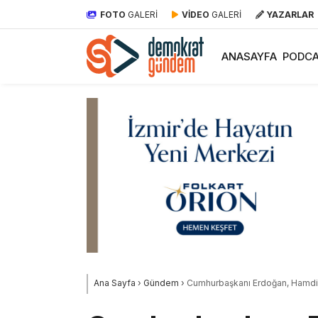
FOTO
GALERİ
VİDEO
GALERİ
YAZARLAR
ANASAYFA
PODCA
Ana Sayfa
›
Gündem
›
Cumhurbaşkanı Erdoğan, Hamdi U