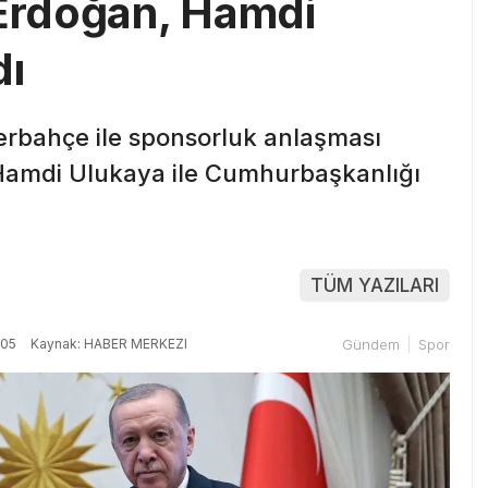
Erdoğan, Hamdi
dı
rbahçe ile sponsorluk anlaşması
Hamdi Ulukaya ile Cumhurbaşkanlığı
TÜM YAZILARI
:05
Kaynak: HABER MERKEZI
Gündem
Spor