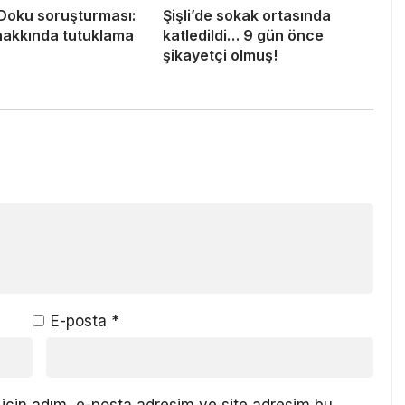
 Doku soruşturması:
Şişli’de sokak ortasında
 hakkında tutuklama
katledildi… 9 gün önce
şikayetçi olmuş!
E-posta
*
için adım, e-posta adresim ve site adresim bu