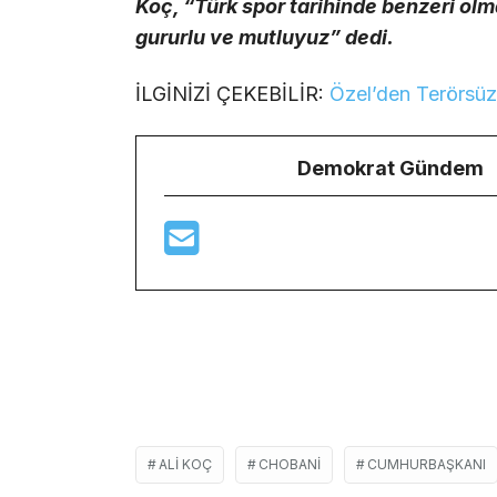
Koç, “Türk spor tarihinde benzeri ol
gururlu ve mutluyuz” dedi.
İLGİNİZİ ÇEKEBİLİR:
Özel’den Terörsüz
Demokrat Gündem
ALI KOÇ
CHOBANI
CUMHURBAŞKANI