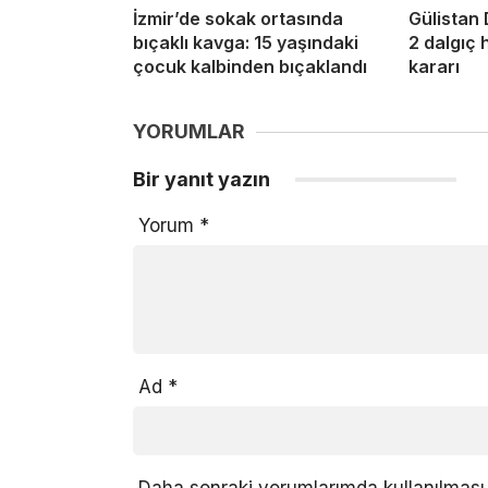
İzmir’de sokak ortasında
Gülistan
bıçaklı kavga: 15 yaşındaki
2 dalgıç
çocuk kalbinden bıçaklandı
kararı
YORUMLAR
Bir yanıt yazın
Yorum
*
Ad
*
Daha sonraki yorumlarımda kullanılması 