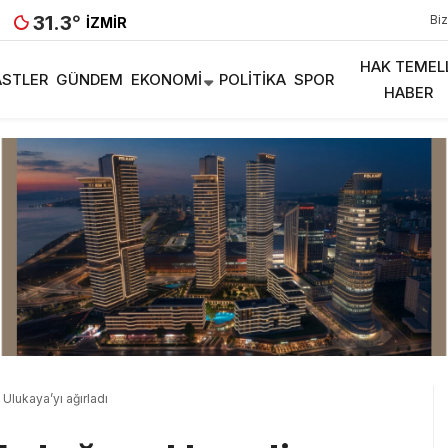
31.3
°
Biz
İZMIR
HAK TEMEL
STLER
GÜNDEM
EKONOMI
POLITIKA
SPOR
HABER
lukaya’yı ağırladı