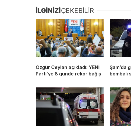
İLGİNİZİ
ÇEKEBİLİR
Özgür Ceylan açıkladı: YENİ
Şam’da g
Parti’ye 8 günde rekor bağış
bombalı s