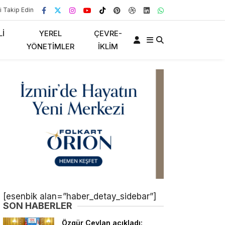
i Takip Edin
LI
YEREL
ÇEVRE-
YÖNETIMLER
İKLIM
[esenbik alan=”haber_detay_sidebar”]
SON HABERLER
Özgür Ceylan açıkladı: