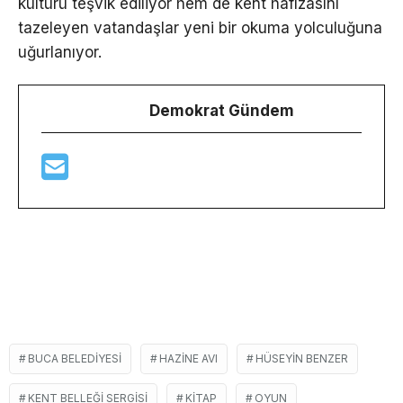
kültürü teşvik ediliyor hem de kent hafızasını
tazeleyen vatandaşlar yeni bir okuma yolculuğuna
uğurlanıyor.
Demokrat Gündem
BUCA BELEDIYESI
HAZINE AVI
HÜSEYIN BENZER
KENT BELLEĞI SERGISI
KITAP
OYUN