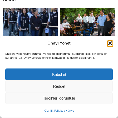
Onayı Yönet
Kuşadası Belediyesi’ne
Başkan Eşki’den Çamdibi
Size en iyi deneyimi sunmak ve reklam gelirlerimizi sürdürebilmek için çerezleri
operasyon: Tezcan’ın kızı
çıkarması: “Ortak akılla
kullanıyoruz. Onay vererek teknolojik altyapımıza destek olabilirsiniz.
ve damadı gözaltında
çözüm üretiyoruz”
Kabul et
Reddet
Tercihleri görüntüle
Sıradaki Haber
Gizlilik Politikası
Künye
Manda ve Bostanlı dereleri temizlendi: Ekipler gece-gündüz çalıştı
Manda ve Bostanlı dereleri
Büyükşehir’den sahada