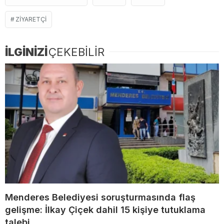
ZIYARETÇI
İLGİNİZİ
ÇEKEBİLİR
Menderes Belediyesi soruşturmasında flaş
gelişme: İlkay Çiçek dahil 15 kişiye tutuklama
talebi