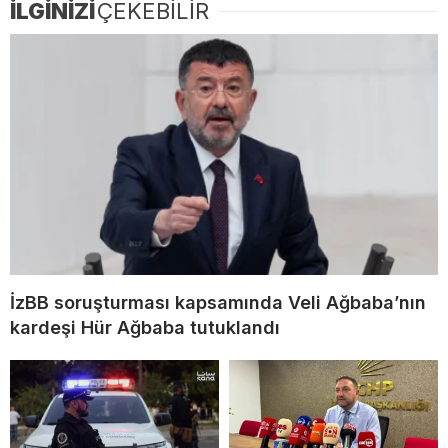
İLGİNİZİ
ÇEKEBİLİR
İzBB soruşturması kapsamında Veli Ağbaba’nın
kardeşi Hür Ağbaba tutuklandı