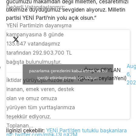
gücümüzü makamdan değil milletten, cesaretimizi
Değerli Vatandaşlarımız;
ülkemize duyduğumuz sevgiden alıyoruz. Milletin
partisi YENİ Parti’nin yolu açık olsun.”
YENİ Partimizin dayanışma
kampanyasına 8 günde
135.647 vatandaşımız
tarafından 292.903.700 TL
bağışta bulunulmuştur.
Aug
— Özgür CEYLAN
pazarlama çerezlerini kabul etmek ve bu
6,
içeriği etkinleştirmek için tıklayın
(@ozgurceylanYeni)
İktidar yürüyüşümüzde bize
202
inanan, emek veren, destek
olan ve omuz omuza
yürüyen tüm yurttaşlarımıza
teşekkür ediyoruz.
Toplanan…
İlginizi çekebilir:
YENİ Parti’den tutuklu başkanlara
pic.twitter.com/mhkJ3LpX2M