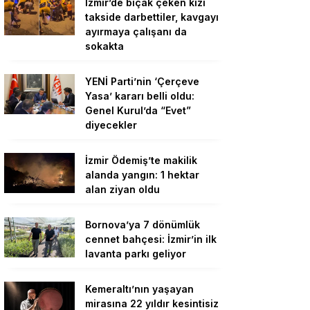
İzmir’de bıçak çeken kızı
takside darbettiler, kavgayı
ayırmaya çalışanı da
sokakta
YENİ Parti’nin ‘Çerçeve
Yasa’ kararı belli oldu:
Genel Kurul’da “Evet”
diyecekler
İzmir Ödemiş’te makilik
alanda yangın: 1 hektar
alan ziyan oldu
Bornova’ya 7 dönümlük
cennet bahçesi: İzmir’in ilk
lavanta parkı geliyor
Kemeraltı’nın yaşayan
mirasına 22 yıldır kesintisiz