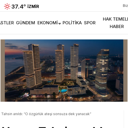
37.4
°
Biz
İZMIR
HAK TEMEL
STLER
GÜNDEM
EKONOMI
POLITIKA
SPOR
HABER
 Tahsin anıldı: “O özgürlük ateşi sonsuza dek yanacak”