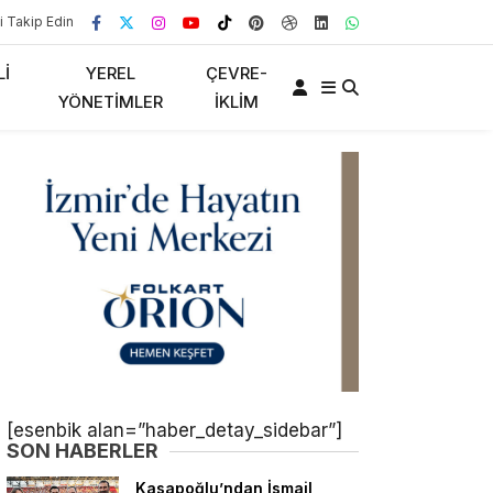
i Takip Edin
LI
YEREL
ÇEVRE-
YÖNETIMLER
İKLIM
[esenbik alan=”haber_detay_sidebar”]
SON HABERLER
Kasapoğlu’ndan İsmail