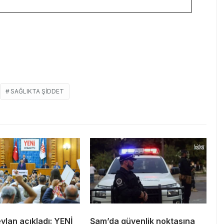
SAĞLIKTA ŞIDDET
lan açıkladı: YENİ
Şam’da güvenlik noktasına