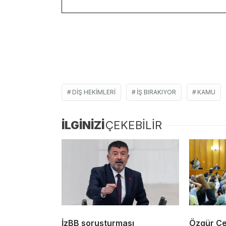
DIŞ HEKIMLERI
IŞ BIRAKIYOR
KAMU
İLGİNİZİ
ÇEKEBİLİR
İzBB soruşturması
Özgür Cey