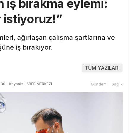
 iş bırakma eylemi:
 istiyoruz!”
eri, ağırlaşan çalışma şartlarına ve
üne iş bırakıyor.
TÜM YAZILARI
:30
Kaynak: HABER MERKEZI
Gündem
Sağlık