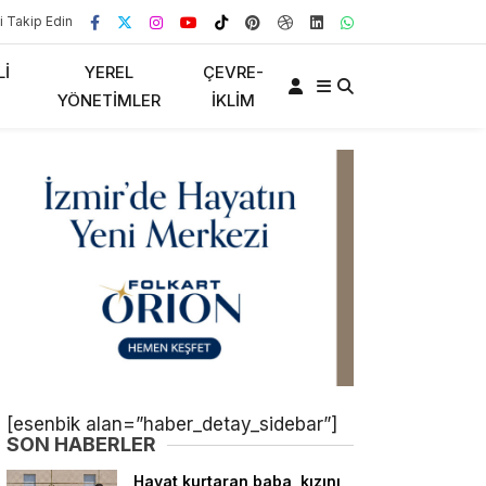
i Takip Edin
LI
YEREL
ÇEVRE-
YÖNETIMLER
İKLIM
[esenbik alan=”haber_detay_sidebar”]
SON HABERLER
Hayat kurtaran baba, kızını