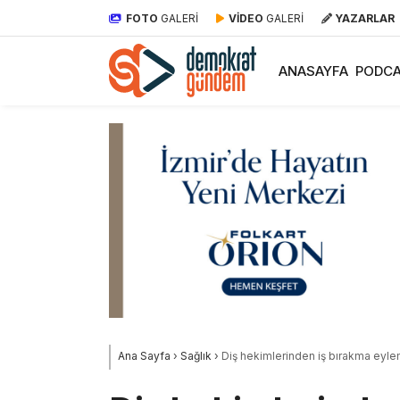
FOTO
GALERİ
VİDEO
GALERİ
YAZARLAR
ANASAYFA
PODCA
Ana Sayfa
›
Sağlık
›
Diş hekimlerinden iş bırakma eylemi