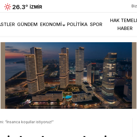
26.3
°
Biz
İZMIR
HAK TEMEL
STLER
GÜNDEM
EKONOMI
POLITIKA
SPOR
HABER
: “İnsanca koşullar istiyoruz!”