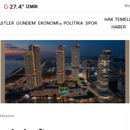
27.4
°
Biz
İZMIR
HAK TEMEL
STLER
GÜNDEM
EKONOMI
POLITIKA
SPOR
HABER
bilançosu