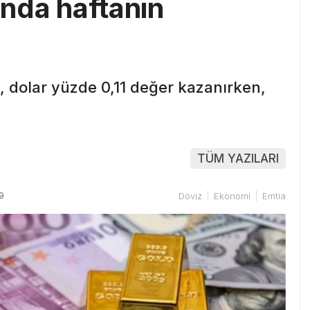
tında haftanın
, dolar yüzde 0,11 değer kazanırken,
TÜM YAZILARI
9
Döviz
Ekonomi
Emtia