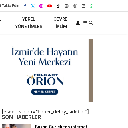
i Takip Edin
LI
YEREL
ÇEVRE-
YÖNETIMLER
İKLIM
[esenbik alan=”haber_detay_sidebar”]
SON HABERLER
Bakan Gürlek’ten internet