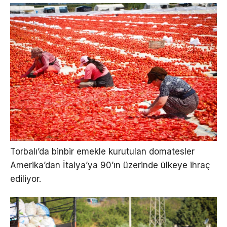
Torbalı’da binbir emekle kurutulan domatesler
Amerika’dan İtalya’ya 90’ın üzerinde ülkeye ihraç
ediliyor.