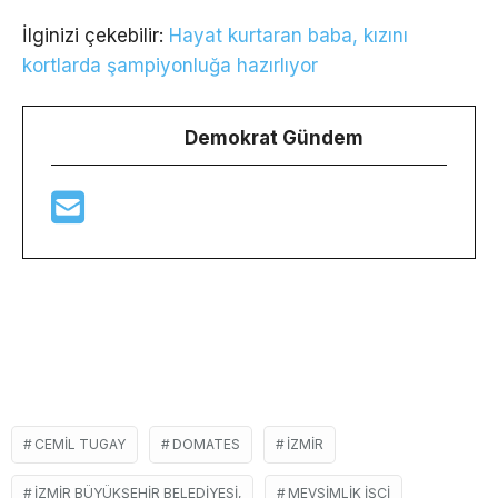
İlginizi çekebilir:
Hayat kurtaran baba, kızını
kortlarda şampiyonluğa hazırlıyor
Demokrat Gündem
CEMIL TUGAY
DOMATES
İZMIR
İZMIR BÜYÜKŞEHIR BELEDIYESI,
MEVSIMLIK IŞÇI