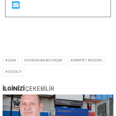
DAVA
DORUKHAN BÜYÜKIŞIK
EMNİYET MÜDÜRÜ
GÖZALTI
İLGİNİZİ
ÇEKEBİLİR