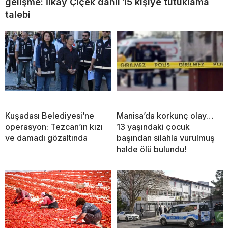
gelişme: İlkay Çiçek dahil 15 kişiye tutuklama
talebi
Kuşadası Belediyesi’ne
Manisa’da korkunç olay…
operasyon: Tezcan’ın kızı
13 yaşındaki çocuk
ve damadı gözaltında
başından silahla vurulmuş
halde ölü bulundu!