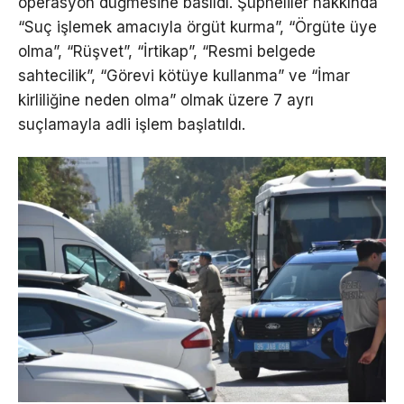
operasyon düğmesine basıldı. Şüpheliler hakkında
“Suç işlemek amacıyla örgüt kurma”, “Örgüte üye
olma”, “Rüşvet”, “İrtikap”, “Resmi belgede
sahtecilik”, “Görevi kötüye kullanma” ve “İmar
kirliliğine neden olma” olmak üzere 7 ayrı
suçlamayla adli işlem başlatıldı.