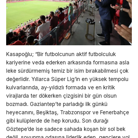
Kasapoğlu; “Bir futbolcunun aktif futbolculuk
kariyerine veda ederken arkasında formasına asla
leke sürdürmemiş temiz bir isim bırakabilmesi çok
değerlidir. Yıllarca Süper Lig’in en yüksek tempolu
kulvarlarında, ay-yıldızlı formada ve en kritik
virajlarda ter dökerken çizgisini bir gün olsun
bozmadı. Gaziantep’te parladığı ilk günkü
heyecanını, Beşiktaş, Trabzonspor ve Fenerbahçe
gibi kulüplerde de hep korudu. Son durağı
Göztepe’de ise sadece sahada koşan bir sol bek
değil, soyunma odasına liderlik eden, gençlere yol