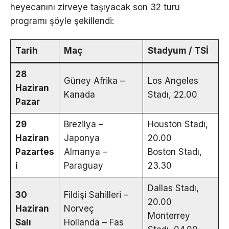
heyecanını zirveye taşıyacak son 32 turu
programı şöyle şekillendi:
Tarih
Maç
Stadyum / TSİ
28
Güney Afrika –
Los Angeles
Haziran
Kanada
Stadı, 22.00
Pazar
29
Brezilya –
Houston Stadı,
Haziran
Japonya
20.00
Pazartes
Almanya –
Boston Stadı,
i
Paraguay
23.30
Dallas Stadı,
30
Fildişi Sahilleri –
20.00
Haziran
Norveç
Monterrey
Salı
Hollanda – Fas