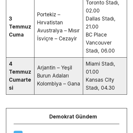
Toronto Stadı,
02.00
Portekiz –
3
Dallas Stadı,
Hırvatistan
Temmuz
21.00
Avustralya – Mısır
Cuma
BC Place
İsviçre – Cezayir
Vancouver
Stadı, 06.00
4
Miami Stadı,
Arjantin – Yeşil
Temmuz
01.00
Burun Adaları
Cumarte
Kansas City
Kolombiya – Gana
si
Stadı, 04.30
Demokrat Gündem