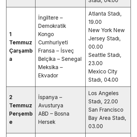
Stadı, 04.00
Atlanta Stadı,
İngiltere –
19.00
Demokratik
New York New
1
Kongo
Jersey Stadı,
Temmuz
Cumhuriyeti
00.00
Çarşamb
Fransa – İsveç
Seattle Stadı,
a
Belçika – Senegal
23.00
Meksika –
Mexico City
Ekvador
Stadı, 04.00
Los Angeles
2
İspanya –
Stadı, 22.00
Temmuz
Avusturya
San Francisco
Perşemb
ABD – Bosna
Bay Area Stadı,
e
Hersek
03.00