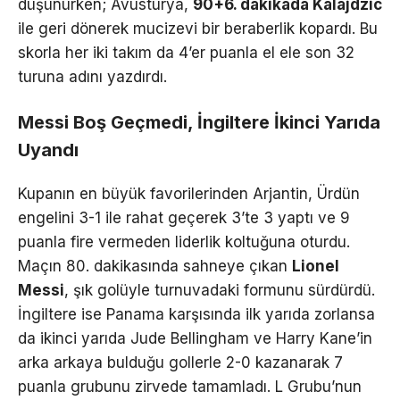
düşünürken; Avusturya,
90+6. dakikada Kalajdzic
ile geri dönerek mucizevi bir beraberlik kopardı. Bu
skorla her iki takım da 4’er puanla el ele son 32
turuna adını yazdırdı.
Messi Boş Geçmedi, İngiltere İkinci Yarıda
Uyandı
Kupanın en büyük favorilerinden Arjantin, Ürdün
engelini 3-1 ile rahat geçerek 3’te 3 yaptı ve 9
puanla fire vermeden liderlik koltuğuna oturdu.
Maçın 80. dakikasında sahneye çıkan
Lionel
Messi
, şık golüyle turnuvadaki formunu sürdürdü.
İngiltere ise Panama karşısında ilk yarıda zorlansa
da ikinci yarıda Jude Bellingham ve Harry Kane’in
arka arkaya bulduğu gollerle 2-0 kazanarak 7
puanla grubunu zirvede tamamladı. L Grubu’nun