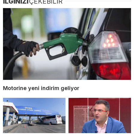
İLGİNİZİ
ÇEKEBİLİR
Motorine yeni indirim geliyor