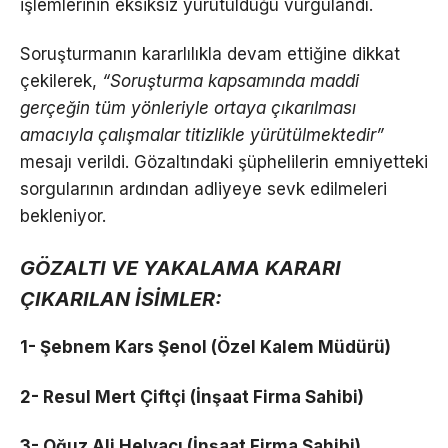
işlemlerinin eksiksiz yürütüldüğü vurgulandı.
Soruşturmanın kararlılıkla devam ettiğine dikkat
çekilerek,
“Soruşturma kapsamında maddi
gerçeğin tüm yönleriyle ortaya çıkarılması
amacıyla çalışmalar titizlikle yürütülmektedir”
mesajı verildi. Gözaltındaki şüphelilerin emniyetteki
sorgularının ardından adliyeye sevk edilmeleri
bekleniyor.
GÖZALTI VE YAKALAMA KARARI
ÇIKARILAN İSİMLER:
1- Şebnem Kars Şenol (Özel Kalem Müdürü)
2- Resul Mert Çiftçi (İnşaat Firma Sahibi)
3- Oğuz Ali Helvacı (İnşaat Firma Sahibi)