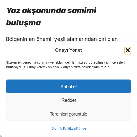
Yaz akşamında samimi
buluşma
Bölgenin en önemli yeşil alanlarından biri olan
Çamdibi Atatürk Parkı’nda düzenlenen buluşmaya
Onayı Yönet
mahalle muhtarları, vatandaşlar ve Başkan Eşki’nin
Size en iyi deneyimi sunmak ve reklam gelirlerimizi sürdürebilmek için çerezleri
ailesi de katıldı. Sıcak ve samimi bir atmosferde
kullanıyoruz. Onay vererek teknolojik altyapımıza destek olabilirsiniz.
geçen ziyarette, bol bol hatıra fotoğrafı çekildi,
çaylar içildi, Bornova’nın geleceğine dair fikir
Kabul et
alışverişinde bulunuldu. Hemşehrileriyle keyifli bir
yaz akşamı geçiren Başkan Eşki, çocuklar ve
Reddet
yaşlılarla yakından ilgilendi.
Tercihleri görüntüle
Sıradaki Haber
Gizlilik Politikası
Künye
Buca’nın tarihi “Hazine Avı” ile canlanıyor: Bulmacayı çözen hediyeyi kapacak