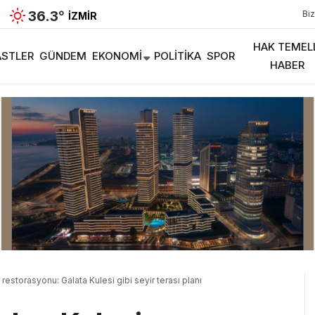
36.3
°
Biz
İZMIR
HAK TEMEL
STLER
GÜNDEM
EKONOMI
POLITIKA
SPOR
HABER
estorasyonu: Galata Kulesi gibi seyir terası planı