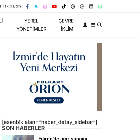
i Takip Edin
LI
YEREL
ÇEVRE-
YÖNETIMLER
İKLIM
[esenbik alan=”haber_detay_sidebar”]
SON HABERLER
Edirne’de anız yangını