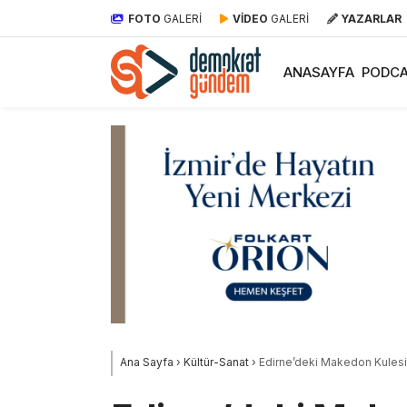
FOTO
GALERİ
VİDEO
GALERİ
YAZARLAR
ANASAYFA
PODCA
Ana Sayfa
›
Kültür-Sanat
›
Edirne’deki Makedon Kulesi r