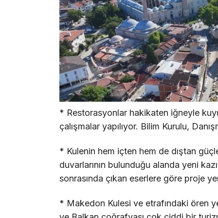
* Restorasyonlar hakikaten iğneyle kuy
çalışmalar yapılıyor. Bilim Kurulu, Danış
* Kulenin hem içten hem de dıştan güçlen
duvarlarının bulunduğu alanda yeni kazıl
sonrasında çıkan eserlere göre proje yen
* Makedon Kulesi ve etrafındaki ören y
ve Balkan coğrafyası çok ciddi bir turi