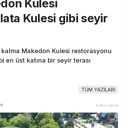
don Kulesi
ata Kulesi gibi seyir
 kalma Makedon Kulesi restorasyonu
i en üst katına bir seyir terası
TÜM YAZILARI
08
Kültür-Sanat