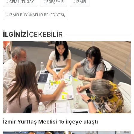
CEMIL TUGAY
EGEŞEHIR
İZMIR
İZMIR BÜYÜKŞEHIR BELEDIYESI,
İLGİNİZİ
ÇEKEBİLİR
İzmir Yurttaş Meclisi 15 ilçeye ulaştı