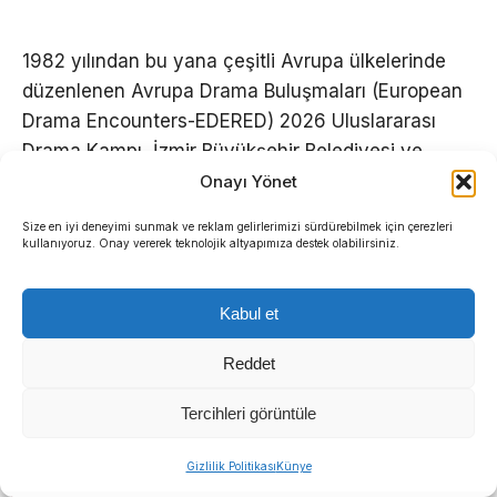
1982 yılından bu yana çeşitli Avrupa ülkelerinde
düzenlenen Avrupa Drama Buluşmaları (European
Drama Encounters-EDERED) 2026 Uluslararası
Drama Kampı, İzmir Büyükşehir Belediyesi ve
Çağdaş Drama Derneği arasında imzalanan iş
Onayı Yönet
birliği protokolü kapsamında bu yıl Özdere 100. Yıl
Size en iyi deneyimi sunmak ve reklam gelirlerimizi sürdürebilmek için çerezleri
Gençlik ve Spor Yerleşkesi’nde gerçekleştiriliyor.
kullanıyoruz. Onay vererek teknolojik altyapımıza destek olabilirsiniz.
İngiltere, Almanya, Yunanistan gibi çeşitli Avrupa
Kabul et
ülkelerinden gençlerin katıldığı buluşma, yaratıcı
drama ile gençleri bir araya getirerek kültürlerarası
Reddet
etkileşim ve öğrenmeyi amaçlıyor.
Tercihleri görüntüle
Kültür, Sanat ve Sosyal İşler Dairesi Başkanlığı
Sıradaki Haber
Kütüphaneler Şube Müdürlüğü’ne bağlı
Gizlilik Politikası
Künye
İzmir İtfaiyesi’ne 13,5 milyon Euro’luk teknoloji yatırımı