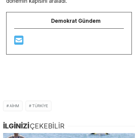
dönemin kapısını araladı.
Demokrat Gündem
AIHM
TÜRKIYE
İLGİNİZİ
ÇEKEBİLİR