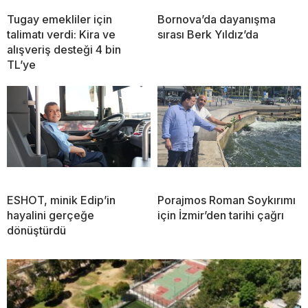
Tugay emekliler için
Bornova’da dayanışma
talimatı verdi: Kira ve
sırası Berk Yıldız’da
alışveriş desteği 4 bin
TL’ye
ESHOT, minik Edip’in
Porajmos Roman Soykırımı
hayalini gerçeğe
için İzmir’den tarihi çağrı
dönüştürdü