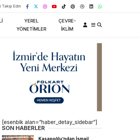
i Takip Edin
LI
YEREL
ÇEVRE-
YÖNETIMLER
İKLIM
[esenbik alan=”haber_detay_sidebar”]
SON HABERLER
Kasapoğlu’ndan İsmail