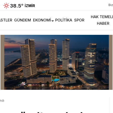
38.5
°
Biz
İZMIR
HAK TEMEL
STLER
GÜNDEM
EKONOMI
POLITIKA
SPOR
HABER
ndı