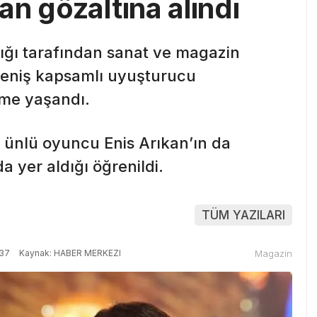
n gözaltına alındı
ığı tarafından sanat ve magazin
geniş kapsamlı uyuşturucu
şme yaşandı.
ünlü oyuncu Enis Arıkan’ın da
a yer aldığı öğrenildi.
TÜM YAZILARI
:37
Kaynak: HABER MERKEZI
Magazin