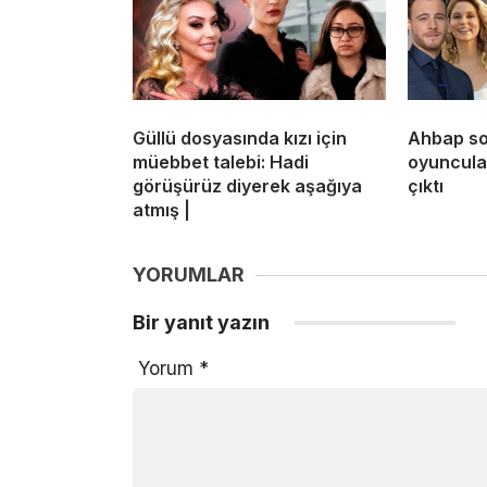
Güllü dosyasında kızı için
Ahbap so
müebbet talebi: Hadi
oyuncular
görüşürüz diyerek aşağıya
çıktı
atmış |
YORUMLAR
Bir yanıt yazın
Yorum
*