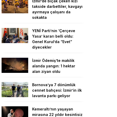
İzmir’de bıçak çeken kızı
takside darbettiler, kavgayı
ayırmaya çalışanı da
sokakta
YENİ Parti’nin ‘Çerçeve
Yasa’ kararı belli oldu:
Genel Kurul’da “Evet”
diyecekler
İzmir Ödemiş’te makilik
alanda yangın: 1 hektar
alan ziyan oldu
Bornova’ya 7 dönümlük
cennet bahçesi: İzmir’in ilk
lavanta parkı geliyor
Kemeraltı’nın yaşayan
mirasına 22 yıldır kesintisiz