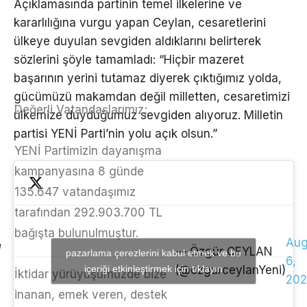
Açıklamasında partinin temel ilkelerine ve
kararlılığına vurgu yapan Ceylan, cesaretlerini
ülkeye duyulan sevgiden aldıklarını belirterek
sözlerini şöyle tamamladı: “Hiçbir mazeret
başarının yerini tutamaz diyerek çıktığımız yolda,
gücümüzü makamdan değil milletten, cesaretimizi
Değerli Vatandaşlarımız;
ülkemize duyduğumuz sevgiden alıyoruz. Milletin
partisi YENİ Parti’nin yolu açık olsun.”
YENİ Partimizin dayanışma
kampanyasına 8 günde
135.647 vatandaşımız
tarafından 292.903.700 TL
bağışta bulunulmuştur.
Aug
— Özgür CEYLAN
pazarlama çerezlerini kabul etmek ve bu
6,
içeriği etkinleştirmek için tıklayın
(@ozgurceylanYeni)
İktidar yürüyüşümüzde bize
202
inanan, emek veren, destek