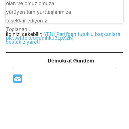
olan ve omuz omuza
yürüyen tüm yurttaşlarımıza
teşekkür ediyoruz.
Toplanan…
İlginizi çekebilir:
YENİ Parti’den tutuklu başkanlara
pic.twitter.com/mhkJ3LpX2M
destek ziyareti
Demokrat Gündem