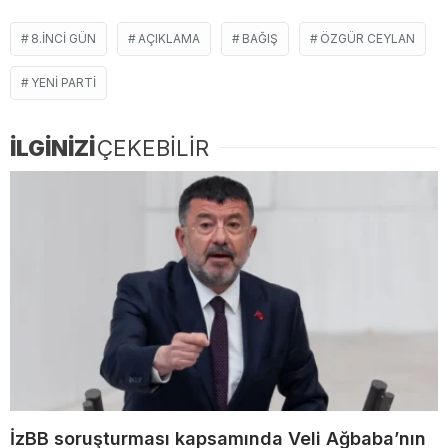
8.INCI GÜN
AÇIKLAMA
BAĞIŞ
ÖZGÜR CEYLAN
YENI PARTI
İLGİNİZİ
ÇEKEBİLİR
İzBB soruşturması kapsamında Veli Ağbaba’nın