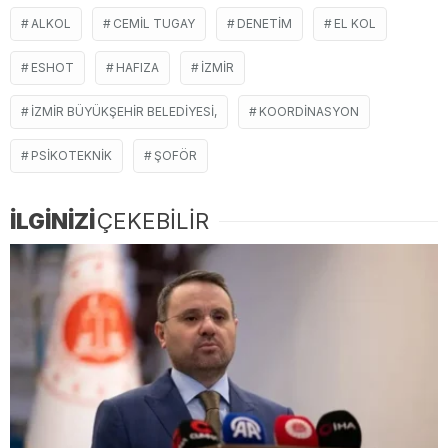
ALKOL
CEMIL TUGAY
DENETIM
EL KOL
ESHOT
HAFIZA
İZMIR
İZMIR BÜYÜKŞEHIR BELEDIYESI,
KOORDINASYON
PSIKOTEKNIK
ŞOFÖR
İLGİNİZİ
ÇEKEBİLİR