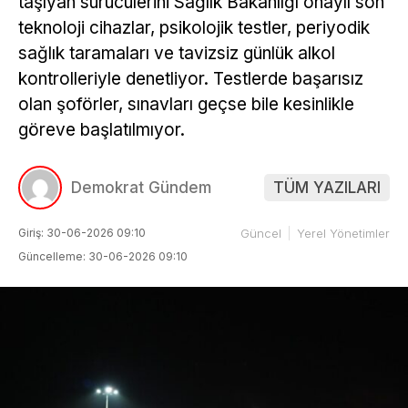
taşıyan sürücülerini Sağlık Bakanlığı onaylı son
teknoloji cihazlar, psikolojik testler, periyodik
sağlık taramaları ve tavizsiz günlük alkol
kontrolleriyle denetliyor. Testlerde başarısız
olan şoförler, sınavları geçse bile kesinlikle
göreve başlatılmıyor.
Demokrat Gündem
TÜM YAZILARI
Giriş: 30-06-2026 09:10
Güncel
Yerel Yönetimler
Güncelleme: 30-06-2026 09:10