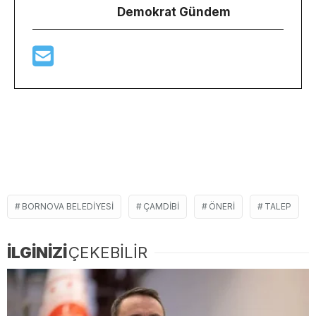
Demokrat Gündem
BORNOVA BELEDIYESI
ÇAMDIBI
ÖNERI
TALEP
İLGİNİZİ
ÇEKEBİLİR