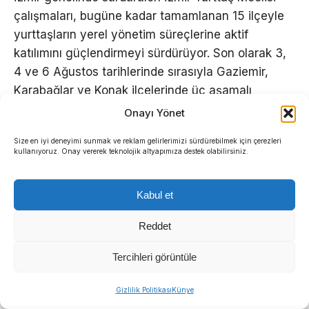
çalışmaları, bugüne kadar tamamlanan 15 ilçeyle
yurttaşların yerel yönetim süreçlerine aktif
katılımını güçlendirmeyi sürdürüyor. Son olarak 3,
4 ve 6 Ağustos tarihlerinde sırasıyla Gaziemir,
Karabağlar ve Konak ilçelerinde üç aşamalı
çalışma gerçekleştirildi.
Onayı Yönet
Programın ilk gününde katılımcılara Yurttaş
Size en iyi deneyimi sunmak ve reklam gelirlerimizi sürdürebilmek için çerezleri
kullanıyoruz. Onay vererek teknolojik altyapımıza destek olabilirsiniz.
Meclisi’nin işleyişi aktarıldı. “İzmirli Olmak, İzmir’de
Yaşamak”, “Demokrasi ve İnsan Hakları” ile
Kabul et
“Anayasa, Yurttaşlık ve Müzakereci Demokrasi”
başlıklarında eğitimler verildi.
Reddet
Tercihleri görüntüle
Sıradaki Haber
Gizlilik Politikası
Künye
Menderes Belediyesi’nde başkanvekili kim olacak?