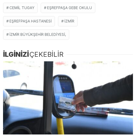
CEMIL TUGAY
EŞREFPAŞA GEBE OKULU
EŞREFPAŞA HASTANESI
İZMIR
İZMIR BÜYÜKŞEHIR BELEDIYESI,
İLGİNİZİ
ÇEKEBİLİR