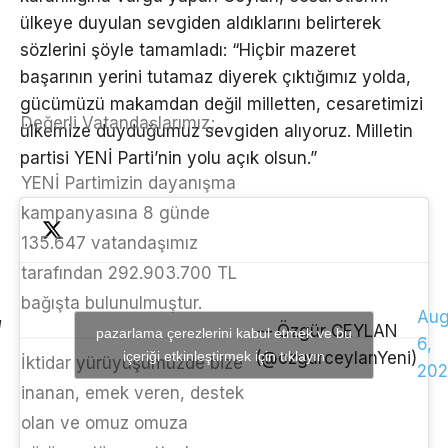
ülkeye duyulan sevgiden aldıklarını belirterek
sözlerini şöyle tamamladı: “Hiçbir mazeret
başarının yerini tutamaz diyerek çıktığımız yolda,
gücümüzü makamdan değil milletten, cesaretimizi
Değerli Vatandaşlarımız;
ülkemize duyduğumuz sevgiden alıyoruz. Milletin
partisi YENİ Parti’nin yolu açık olsun.”
YENİ Partimizin dayanışma
kampanyasına 8 günde
135.647 vatandaşımız
tarafından 292.903.700 TL
bağışta bulunulmuştur.
Aug
— Özgür CEYLAN
pazarlama çerezlerini kabul etmek ve bu
6,
içeriği etkinleştirmek için tıklayın
(@ozgurceylanYeni)
İktidar yürüyüşümüzde bize
202
inanan, emek veren, destek
olan ve omuz omuza