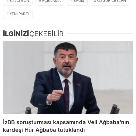
8.INCI GÜN
AÇIKLAMA
BAĞIŞ
ÖZGÜR CEYLAN
YENI PARTI
İLGİNİZİ
ÇEKEBİLİR
İzBB soruşturması kapsamında Veli Ağbaba’nın
kardeşi Hür Ağbaba tutuklandı