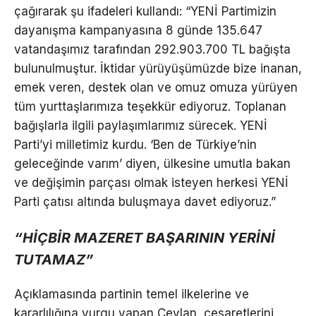
çağırarak şu ifadeleri kullandı: “YENİ Partimizin
dayanışma kampanyasına 8 günde 135.647
vatandaşımız tarafından 292.903.700 TL bağışta
bulunulmuştur. İktidar yürüyüşümüzde bize inanan,
emek veren, destek olan ve omuz omuza yürüyen
tüm yurttaşlarımıza teşekkür ediyoruz. Toplanan
bağışlarla ilgili paylaşımlarımız sürecek. YENİ
Parti’yi milletimiz kurdu. ‘Ben de Türkiye’nin
geleceğinde varım’ diyen, ülkesine umutla bakan
ve değişimin parçası olmak isteyen herkesi YENİ
Parti çatısı altında buluşmaya davet ediyoruz.”
“HİÇBİR MAZERET BAŞARININ YERİNİ
TUTAMAZ”
Açıklamasında partinin temel ilkelerine ve
kararlılığına vurgu yapan Ceylan, cesaretlerini