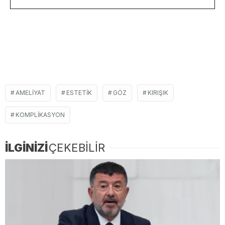
AMELIYAT
ESTETIK
GÖZ
KIRIŞIK
KOMPLIKASYON
İLGİNİZİ
ÇEKEBİLİR