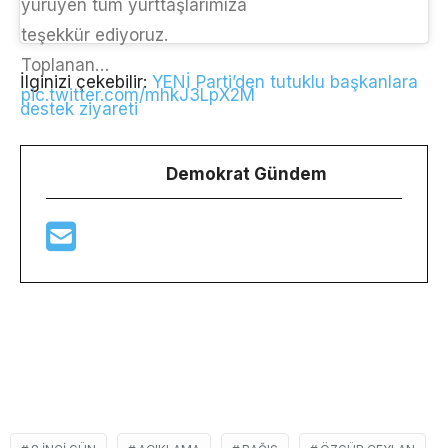
yürüyen tüm yurttaşlarımıza
teşekkür ediyoruz.
Toplanan…
İlginizi çekebilir:
YENİ Parti’den tutuklu başkanlara
pic.twitter.com/mhkJ3LpX2M
destek ziyareti
Demokrat Gündem