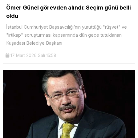
Ömer Günel görevden alındı: Seçim günü belli
oldu
İstanbul Cumhuriyet Başsavcılığı’nın yürüttüğü "rüşvet" ve
"irtikap" soruşturması kapsamında dün gece tutuklanan
Kuşadası Belediye Başkanı
17 Mart 2026 Salı 15:58