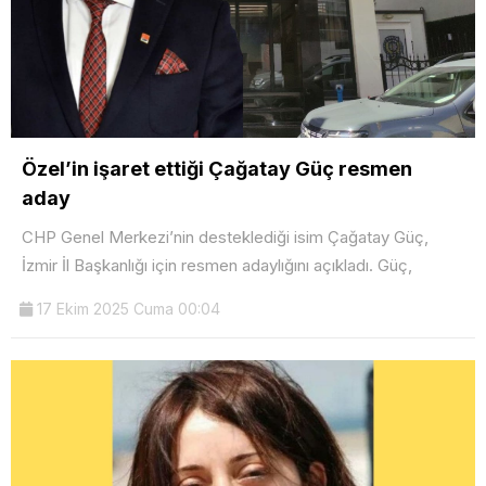
Özel’in işaret ettiği Çağatay Güç resmen
aday
CHP Genel Merkezi’nin desteklediği isim Çağatay Güç,
İzmir İl Başkanlığı için resmen adaylığını açıkladı. Güç,
17 Ekim 2025 Cuma 00:04