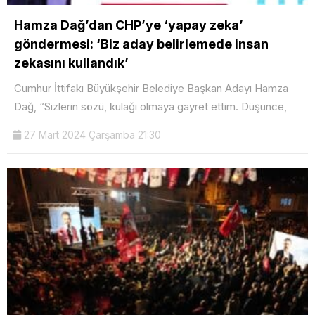
Hamza Dağ’dan CHP’ye ‘yapay zeka’
göndermesi: ‘Biz aday belirlemede insan
zekasını kullandık’
Cumhur İttifakı Büyükşehir Belediye Başkan Adayı Hamza
Dağ, “Sizlerin sözü, kulağı olmaya gayret ettim. Düşünce,
27 Mart 2024 Çarşamba 21:30