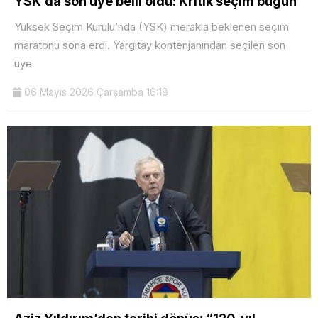
YSK’da son üye belli oldu: Kritik seçim bugün
Yüksek Seçim Kurulu’nda (YSK) merakla beklenen seçim
maratonu sona erdi. Yargıtay kontenjanından seçilen son
üye
06 Mayıs 2026 Çarşamba 16:18