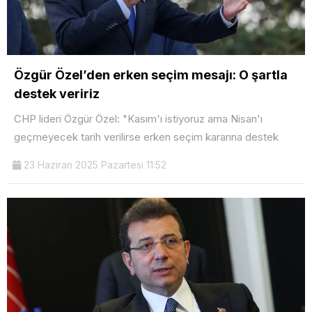
Özgür Özel’den erken seçim mesajı: O şartla
destek veririz
CHP lideri Özgür Özel: "Kasım'ı istiyoruz ama Nisan'ı
geçmeyecek tarih verilirse erken seçim kararına destek
23 Haziran 2025 Pazartesi 11:52