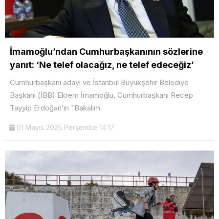
İmamoğlu’ndan Cumhurbaşkanının sözlerine
yanıt: ‘Ne telef olacağız, ne telef edeceğiz’
Cumhurbaşkanı adayı ve İstanbul Büyükşehir Belediye
Başkanı (İBB) Ekrem İmamoğlu, Cumhurbaşkanı Recep
Tayyip Erdoğan’ın "Bakalım
01 Mayıs 2025 Perşembe 14:17