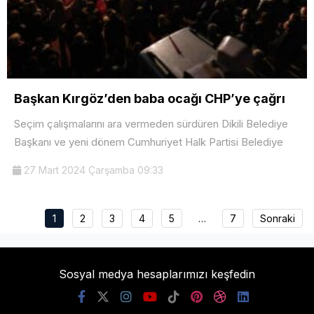
Başkan Kırgöz’den baba ocağı CHP’ye çağrı
Seçim çalışmalarını ara vermeden sürdüren Dikili Belediye
Başkanı ve yeni dönem Cumhuriyet Halk Partisi Belediye
27 Mart 2024 Çarşamba 09:33
1
2
3
4
5
…
7
Sonraki
Sosyal medya hesaplarımızı keşfedin