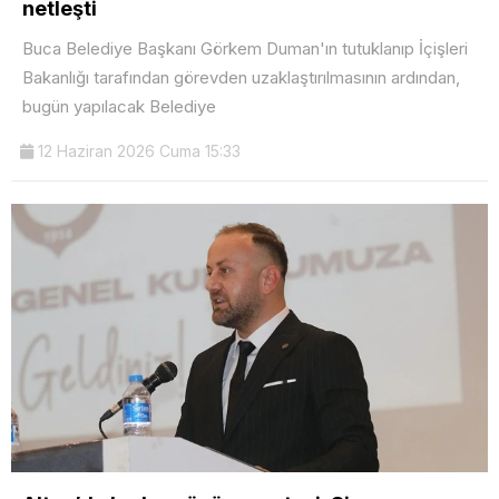
netleşti
Buca Belediye Başkanı Görkem Duman'ın tutuklanıp İçişleri
Bakanlığı tarafından görevden uzaklaştırılmasının ardından,
bugün yapılacak Belediye
12 Haziran 2026 Cuma 15:33