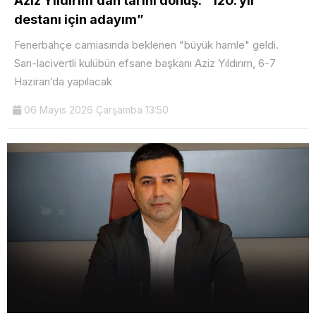
Aziz Yıldırım’dan tarihi dönüş: “120. yıl
destanı için adayım”
Fenerbahçe camiasında beklenen "büyük hamle" geldi.
Sarı-lacivertli kulübün efsane başkanı Aziz Yıldırım, 6-7
Haziran’da yapılacak
06 Mayıs 2026 Çarşamba 13:50