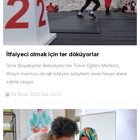
İtfaiyeci olmak için ter döküyorlar
İzmir Büyükşehir Belediyesi’nin Toros Eğitim Merkezi,
itfaiye memuru olmak isteyen adayların sınav heyecanına
sahne oluyor.
08 Nisan 2025 Salı 09:20