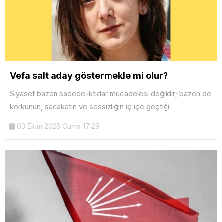
Vefa salt aday göstermekle mi olur?
Siyaset bazen sadece iktidar mücadelesi değildir; bazen de
korkunun, sadakatin ve sessizliğin iç içe geçtiği
03 Ekim 2025 Cuma 17:29