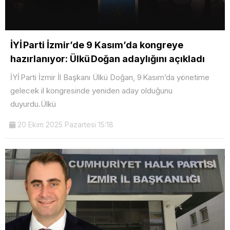
İYİ Parti İzmir’de 9 Kasım’da kongreye
hazırlanıyor: Ülkü Doğan adaylığını açıkladı
İYİ Parti İzmir İl Başkanı Ülkü Doğan, 9 Kasım’da yönetime
gelecek il kongresinde yeniden aday olduğunu
duyurdu.Ülkü
20 Ekim 2025 Pazartesi 15:18