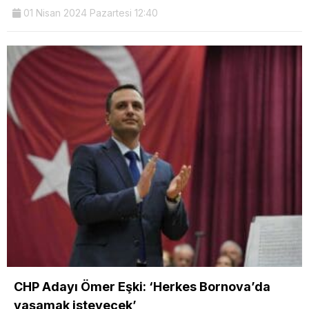
01 Nisan 2024 Pazartesi 12:40
CHP Adayı Ömer Eşki: ‘Herkes Bornova’da
yaşamak isteyecek’