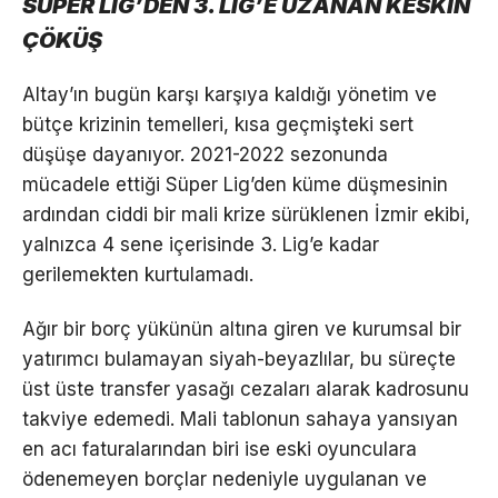
SÜPER LİG’DEN 3. LİG’E UZANAN KESKİN
ÇÖKÜŞ
Altay’ın bugün karşı karşıya kaldığı yönetim ve
bütçe krizinin temelleri, kısa geçmişteki sert
düşüşe dayanıyor. 2021-2022 sezonunda
mücadele ettiği Süper Lig’den küme düşmesinin
ardından ciddi bir mali krize sürüklenen İzmir ekibi,
yalnızca 4 sene içerisinde 3. Lig’e kadar
gerilemekten kurtulamadı.
Ağır bir borç yükünün altına giren ve kurumsal bir
yatırımcı bulamayan siyah-beyazlılar, bu süreçte
üst üste transfer yasağı cezaları alarak kadrosunu
takviye edemedi. Mali tablonun sahaya yansıyan
en acı faturalarından biri ise eski oyunculara
ödenemeyen borçlar nedeniyle uygulanan ve