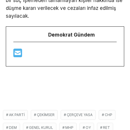
bir suç işlemeden tamamlayan kişiler hakkında ise
düşme kararı verilecek ve cezaları infaz edilmiş
sayılacak.
Demokrat Gündem
AK PARTI
ÇEKIMSER
ÇERÇEVE YASA
CHP
DEM
GENEL KURUL
MHP
OY
RET