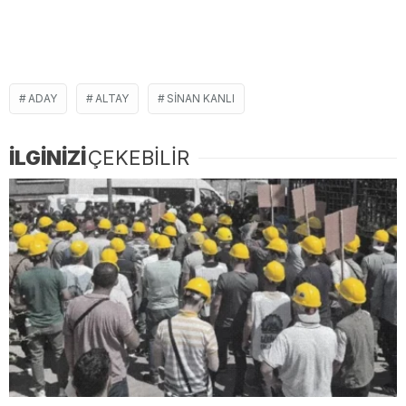
ADAY
ALTAY
SINAN KANLI
İLGİNİZİ
ÇEKEBİLİR