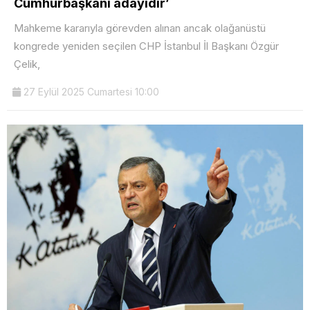
Cumhurbaşkanı adayıdır’
Mahkeme kararıyla görevden alınan ancak olağanüstü
kongrede yeniden seçilen CHP İstanbul İl Başkanı Özgür
Çelik,
27 Eylül 2025 Cumartesi 10:00