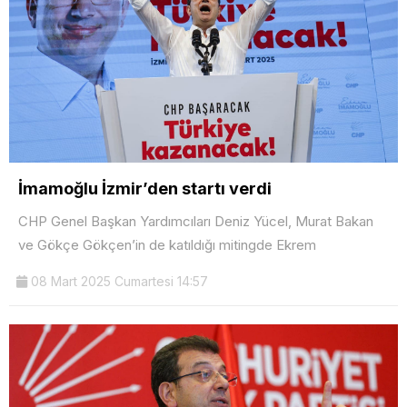
İmamoğlu İzmir’den startı verdi
CHP Genel Başkan Yardımcıları Deniz Yücel, Murat Bakan
ve Gökçe Gökçen’in de katıldığı mitingde Ekrem
08 Mart 2025 Cumartesi 14:57