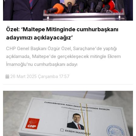
Özel: ‘Maltepe Mitinginde cumhurbaşkanı
adayımızı açıklayacağız’
CHP Genel Başkanı Özgür Özel, Saraçhane'de yaptığı
açıklamada, Maltepe'de gerçekleşecek mitingle Ekrem
İmamoğlu'nu cumhurbaşkanı adayı
26 Mart 2025 Çarşamba 17:57