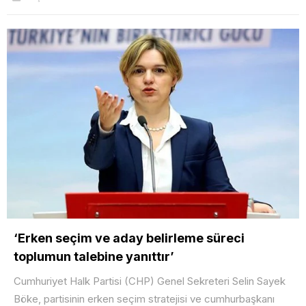
‘Erken seçim ve aday belirleme süreci
toplumun talebine yanıttır’
Cumhuriyet Halk Partisi (CHP) Genel Sekreteri Selin Sayek
Böke, partisinin erken seçim stratejisi ve cumhurbaşkanı