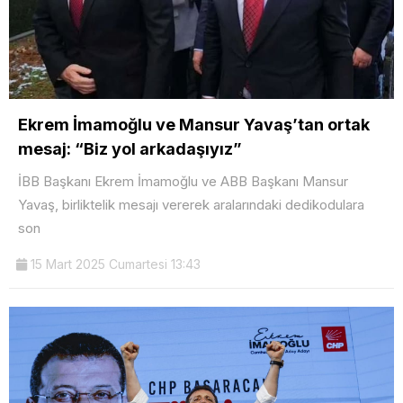
Ekrem İmamoğlu ve Mansur Yavaş’tan ortak
mesaj: “Biz yol arkadaşıyız”
İBB Başkanı Ekrem İmamoğlu ve ABB Başkanı Mansur
Yavaş, birliktelik mesajı vererek aralarındaki dedikodulara
son
15 Mart 2025 Cumartesi 13:43