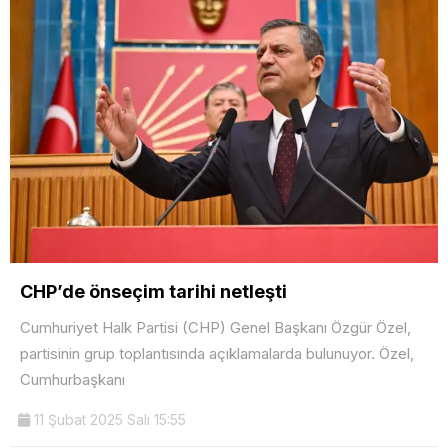
CHP’de önseçim tarihi netleşti
Cumhuriyet Halk Partisi (CHP) Genel Başkanı Özgür Özel,
partisinin grup toplantısında açıklamalarda bulunuyor. Özel,
Cumhurbaşkanı
11 Şubat 2025 Salı 15:55