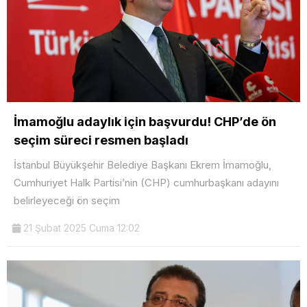
İmamoğlu adaylık için başvurdu! CHP’de ön
seçim süreci resmen başladı
İstanbul Büyükşehir Belediye Başkanı Ekrem İmamoğlu,
Cumhuriyet Halk Partisi’nin (CHP) cumhurbaşkanı adayını
belirleyeceği ön seçim
21 Şubat 2025 Cuma 12:02