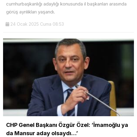
cumhurbaşkanlığı adaylığı konusunda il başkanları arasında
görüş ayrılıkları yaşandı.
24 Ocak 2025 Cuma 08:53
CHP Genel Başkanı Özgür Özel: ‘İmamoğlu ya
da Mansur aday olsaydı…’