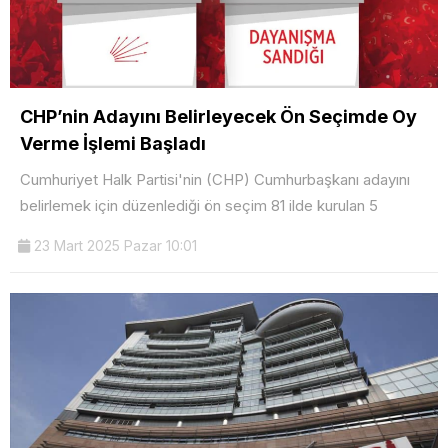
CHP’nin Adayını Belirleyecek Ön Seçimde Oy
Verme İşlemi Başladı
Cumhuriyet Halk Partisi'nin (CHP) Cumhurbaşkanı adayını
belirlemek için düzenlediği ön seçim 81 ilde kurulan 5
23 Mart 2025 Pazar 10:01