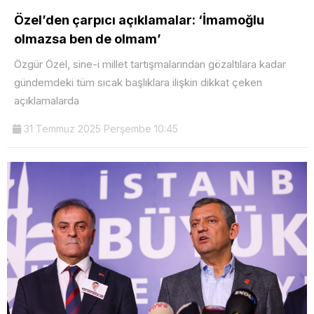
Özel’den çarpıcı açıklamalar: ‘İmamoğlu
olmazsa ben de olmam’
Özgür Özel, sine-i millet tartışmalarından gözaltılara kadar
gündemdeki tüm sıcak başlıklara ilişkin dikkat çeken
açıklamalarda
31 Temmuz 2025 Perşembe 10:45