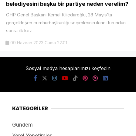
belediyesini başka bir partiye neden verelim?
CHP Genel Başkanı Kemal Kılıçdaroğlu, 28 Mayıs’ta
gerçekleşen cumhurbaşkanlığı seçimlerinin ikinci turundan
sonra ilk kez
09 Haziran 2023 Cuma 22:01
Sosyal medya hesaplarımızı keşfedin
KATEGORİLER
Gündem
Yerel Yönetimler