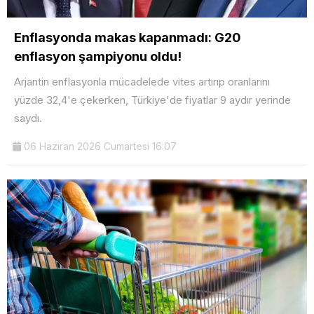
Enflasyonda makas kapanmadı: G20
enflasyon şampiyonu oldu!
Arjantin enflasyonla mücadelede vites artırıp oranlarını
yüzde 32,4'e çekerken, Türkiye'de fiyatlar 9 aydır yerinde
saydı.
06 Haziran 2026 Cumartesi 16:07