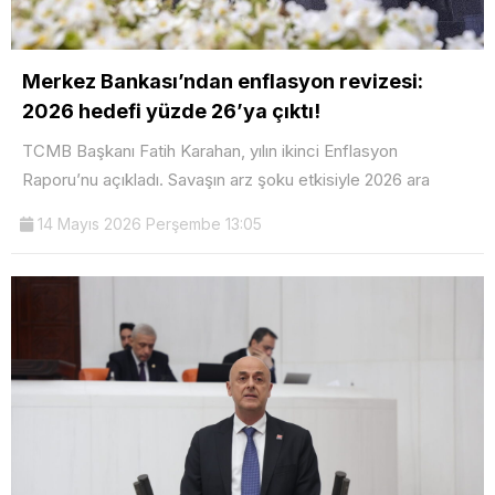
Merkez Bankası’ndan enflasyon revizesi:
2026 hedefi yüzde 26’ya çıktı!
TCMB Başkanı Fatih Karahan, yılın ikinci Enflasyon
Raporu’nu açıkladı. Savaşın arz şoku etkisiyle 2026 ara
14 Mayıs 2026 Perşembe 13:05