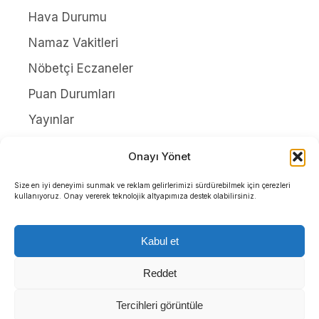
Hava Durumu
Namaz Vakitleri
Nöbetçi Eczaneler
Puan Durumları
Yayınlar
HAKKIMIZDA
Onayı Yönet
İletişim
Size en iyi deneyimi sunmak ve reklam gelirlerimizi sürdürebilmek için çerezleri
kullanıyoruz. Onay vererek teknolojik altyapımıza destek olabilirsiniz.
Künye
Yazarlar
Kabul et
Gizlilik Politikası
Reddet
Tercihleri görüntüle