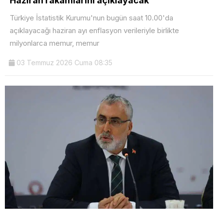
Haziran rakamlarını açıklayacak
Türkiye İstatistik Kurumu'nun bugün saat 10.00'da
açıklayacağı haziran ayı enflasyon verileriyle birlikte
milyonlarca memur, memur
03 Temmuz 2026 Cuma 08:35