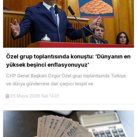
Özel grup toplantısında konuştu: ‘Dünyanın en
yüksek beşinci enflasyonuyuz’
CHP Genel Başkanı Özgür Özel grup toplantısında Türkiye
ve dünya gündemine dair çarpıcı tespit ve
05 Mayıs 2026 Salı 14:01