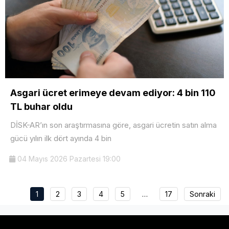
Asgari ücret erimeye devam ediyor: 4 bin 110
TL buhar oldu
DİSK-AR’ın son araştırmasına göre, asgari ücretin satın alma
gücü yılın ilk dört ayında 4 bin
04 Mayıs 2026 Pazartesi 19:00
1
2
3
4
5
…
17
Sonraki