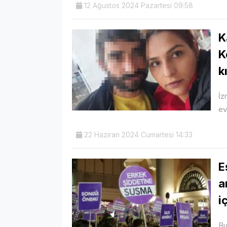
12 Ağustos 2024 Pazartesi 09:58
K
K
k
İz
ev
22 Haziran 2024 Cumartesi 14:33
E
a
i
Bu