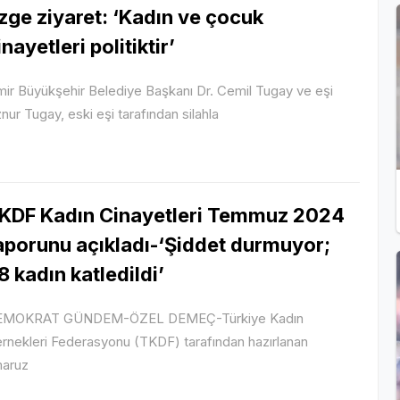
zge ziyaret: ‘Kadın ve çocuk
inayetleri politiktir’
mir Büyükşehir Belediye Başkanı Dr. Cemil Tugay ve eşi
nur Tugay, eski eşi tarafından silahla
KDF Kadın Cinayetleri Temmuz 2024
aporunu açıkladı-‘Şiddet durmuyor;
8 kadın katledildi’
EMOKRAT GÜNDEM-ÖZEL DEMEÇ-Türkiye Kadın
rnekleri Federasyonu (TKDF) tarafından hazırlanan
maruz