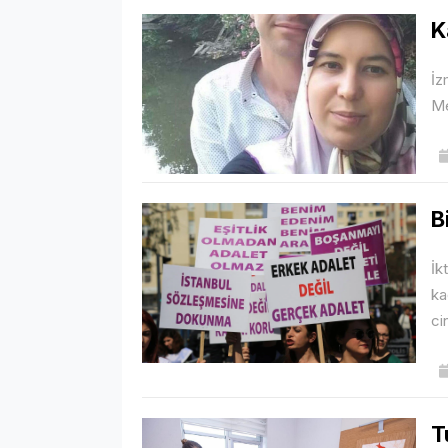
K
İz
Me
B
İk
ka
ci
T