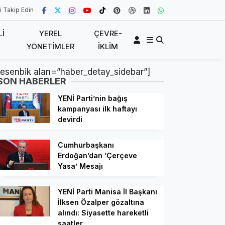
i Takip Edin
LI
YEREL
ÇEVRE-
YÖNETIMLER
İKLIM
[esenbik alan=”haber_detay_sidebar”]
SON HABERLER
YENİ Parti’nin bağış
kampanyası ilk haftayı
devirdi
Cumhurbaşkanı
Erdoğan’dan ‘Çerçeve
Yasa’ Mesajı
YENİ Parti Manisa İl Başkanı
İlksen Özalper gözaltına
alındı: Siyasette hareketli
saatler