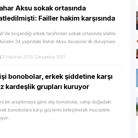
ahar Aksu sokak ortasında
atledilmişti: Failler hakim karşısında
şli'de boşandığı erkek tarafından sokak ortasında silahla
dürülen 34 yaşındaki Bahar Aksu davasının ilk duruşması
11 Haziran 2025 Çarşamba 13:51
işi bonobolar, erkek şiddetine karşı
ız kardeşlik grupları kuruyor
ni bir araştırmaya göre dişi bonobolar, vahşi doğadaki
kek bonobolara karşı güçlerini birleştirerek mücadele
iyor.