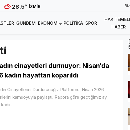
28.5
°
Biz
İZMIR
HAK TEMEL
STLER
GÜNDEM
EKONOMI
POLITIKA
SPOR
HABER
ti
adın cinayetleri durmuyor: Nisan’da
6 kadın hayattan koparıldı
dın Cinayetlerini Durduracağız Platformu, Nisan 2026
rilerini kamuoyuyla paylaştı. Rapora göre geçtiğimiz ay
 kadın