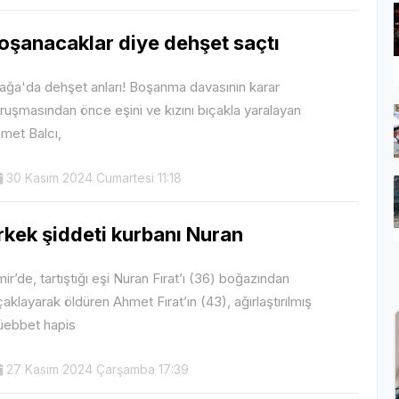
oşanacaklar diye dehşet saçtı
iağa'da dehşet anları! Boşanma davasının karar
ruşmasından önce eşini ve kızını bıçakla yaralayan
met Balcı,
30 Kasım 2024 Cumartesi 11:18
rkek şiddeti kurbanı Nuran
mir’de, tartıştığı eşi Nuran Fırat’ı (36) boğazından
çaklayarak öldüren Ahmet Fırat’ın (43), ağırlaştırılmış
ebbet hapis
27 Kasım 2024 Çarşamba 17:39