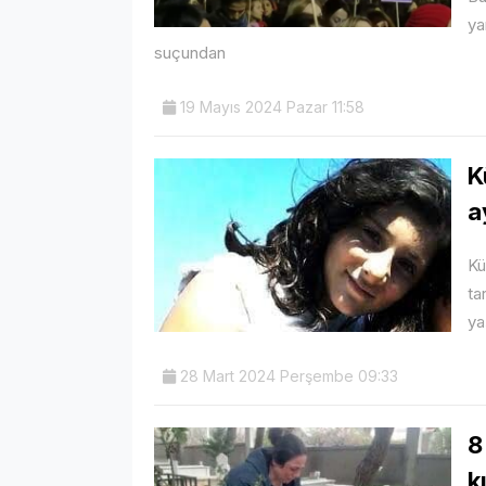
ya
suçundan
19 Mayıs 2024 Pazar 11:58
K
a
Kü
ta
ya
28 Mart 2024 Perşembe 09:33
8
k