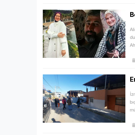
B
Al
du
Ah
E
İz
bı
mü