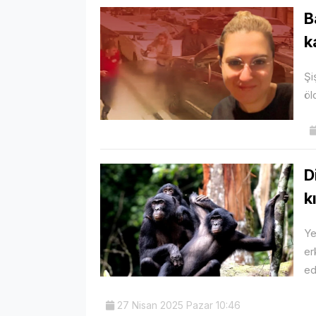
B
k
Şi
öl
D
k
Ye
er
ed
27 Nisan 2025 Pazar 10:46