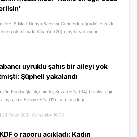
erilsin’
mir’de, 8 Mart Dünya Kadınlar Günü’nde uğradığı bıçaklı
ldırıda ölen İlayda Alkan’ın (20) olayda yaralanan
abancı uyruklu şahıs bir aileyi yok
tmişti: Şüpheli yakalandı
mir’in Karabağlar ilçesinde, Suzan E.’yi (34) bıçakla ağır
ralayıp, kızı Behiye E.’yi (12) ise öldürdüğü
24 Ocak 2024 Çarşamba 16:03
KDF o raporu açıkladı: Kadın