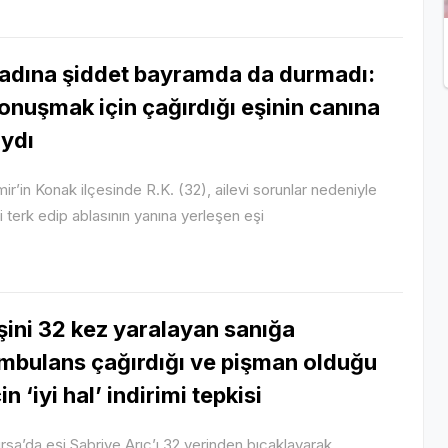
adına şiddet bayramda da durmadı:
onuşmak için çağırdığı eşinin canına
ıydı
mir’in Konak ilçesinde R.K. (32), ailevi sorunlar nedeniyle
i terk edip ablasının yanına yerleşen eşi
şini 32 kez yaralayan sanığa
mbulans çağırdığı ve pişman olduğu
çin ‘iyi hal’ indirimi tepkisi
rsa’da eşi Sabriye Arıç’ı 32 yerinden bıçaklayarak