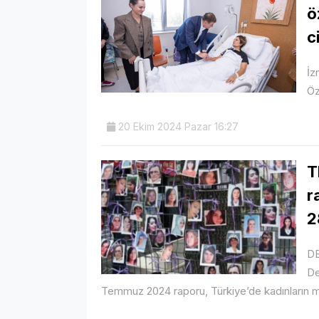
ö
c
İz
Öz
20 Ekim 2024 Pazar 16:27
T
r
2
D
De
Temmuz 2024 raporu, Türkiye’de kadınların 