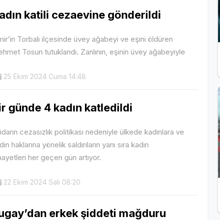
adın katili cezaevine gönderildi
mir’in Torbalı ilçesinde üvey ağabeyi ve eşini öldüren
hmet Tosun tutuklandı. Zanlının, eşinin üvey ağabeyiyle
25 Ekim 2024 Cuma 14:48
ir günde 4 kadın katledildi
tidarın cezasızlık politikası nedeniyle ülkede kadınlara ve
dın haklarına yönelik saldırıların yanı sıra kadın
nayetleri her geçen gün artıyor.
22 Ekim 2024 Salı 08:20
ugay’dan erkek şiddeti mağduru