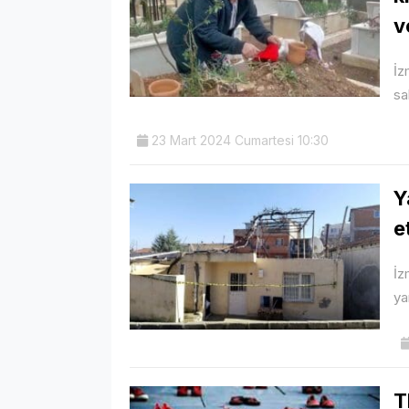
v
İz
sa
23 Mart 2024 Cumartesi 10:30
Y
e
İz
ya
T