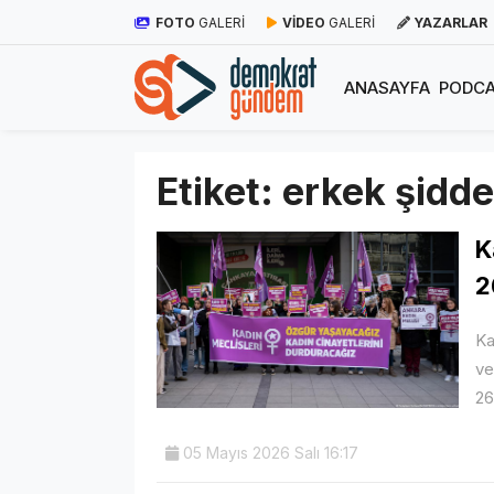
FOTO
GALERİ
VİDEO
GALERİ
YAZARLAR
ANASAYFA
PODCA
Etiket:
erkek şidde
K
2
Ka
ve
26
05 Mayıs 2026 Salı 16:17