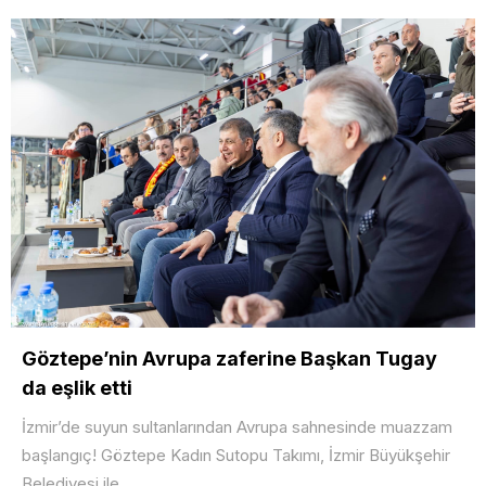
Göztepe’nin Avrupa zaferine Başkan Tugay
da eşlik etti
İzmir’de suyun sultanlarından Avrupa sahnesinde muazzam
başlangıç! Göztepe Kadın Sutopu Takımı, İzmir Büyükşehir
Belediyesi ile