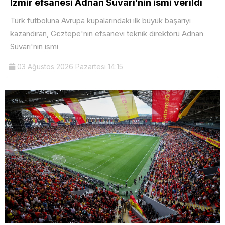
İzmir efsanesi Adnan Süvari’nin ismi verildi
Türk futboluna Avrupa kupalarındaki ilk büyük başarıyı
kazandıran, Göztepe'nin efsanevi teknik direktörü Adnan
Süvari'nin ismi
03 Ağustos 2026 Pazartesi 14:15