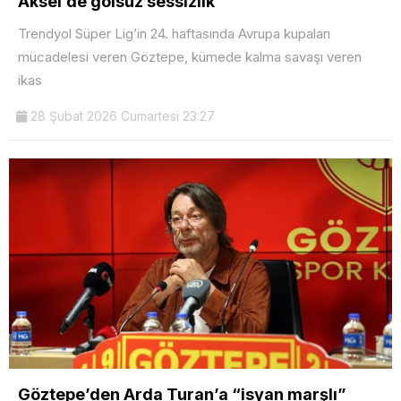
Aksel’de golsüz sessizlik
Trendyol Süper Lig’in 24. haftasında Avrupa kupaları
mücadelesi veren Göztepe, kümede kalma savaşı veren
ikas
28 Şubat 2026 Cumartesi 23:27
Göztepe’den Arda Turan’a “isyan marşlı”