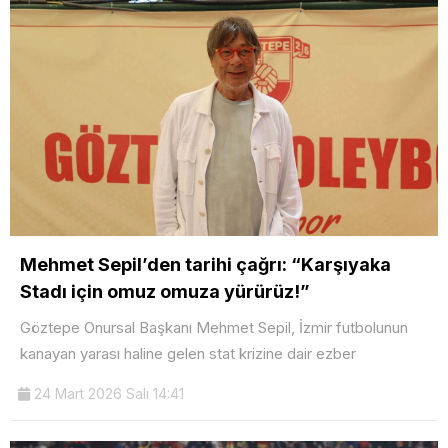
Mehmet Sepil’den tarihi çağrı: “Karşıyaka
Stadı için omuz omuza yürürüz!”
Göztepe Onursal Başkanı Mehmet Sepil, İzmir futbolunun
kanayan yarası haline gelen stat krizine dair ezber
24 Mart 2026 Salı 14:41