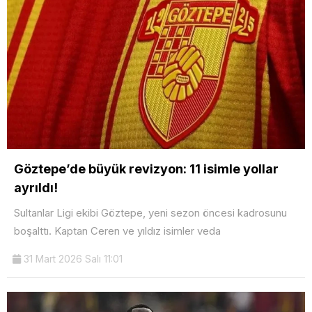
Göztepe’de büyük revizyon: 11 isimle yollar
ayrıldı!
Sultanlar Ligi ekibi Göztepe, yeni sezon öncesi kadrosunu
boşalttı. Kaptan Ceren ve yıldız isimler veda
31 Mart 2026 Salı 11:01