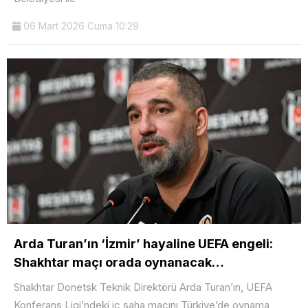
06 Mart 2026 Cuma 10:29
Arda Turan’ın ‘İzmir’ hayaline UEFA engeli:
Shakhtar maçı orada oynanacak…
Shakhtar Donetsk Teknik Direktörü Arda Turan’ın, UEFA
Konferans Ligi’ndeki iç saha maçını Türkiye’de oynama