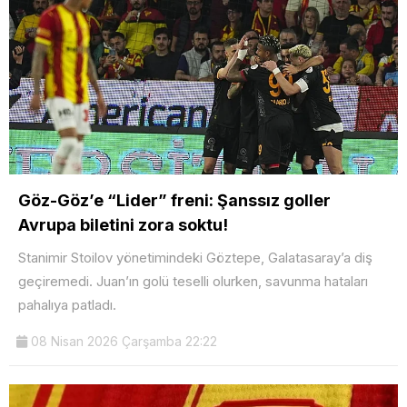
Göz-Göz’e “Lider” freni: Şanssız goller
Avrupa biletini zora soktu!
Stanimir Stoilov yönetimindeki Göztepe, Galatasaray’a diş
geçiremedi. Juan’ın golü teselli olurken, savunma hataları
pahalıya patladı.
08 Nisan 2026 Çarşamba 22:22