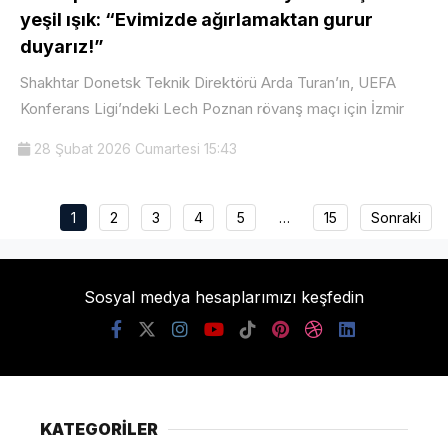
yeşil ışık: “Evimizde ağırlamaktan gurur
duyarız!”
Shakhtar Donetsk Teknik Direktörü Arda Turan’ın, UEFA
Konferans Ligi’ndeki Lech Poznan rövanş maçı için İzmir
28 Şubat 2026 Cumartesi 15:43
1
2
3
4
5
…
15
Sonraki
Sosyal medya hesaplarımızı keşfedin
KATEGORİLER