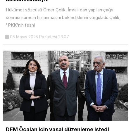
Hükümet sözcüsü Ömer Çelik, İmralı'dan yapılan çağrı
sonrası sürecin hızlanmasını beklediklerini vurguladı. Çelik,
"PKK'nın feshi
05 Mayıs 2025 Pazartesi 23:07
DEM Öcalan için yasal düzenleme istedi