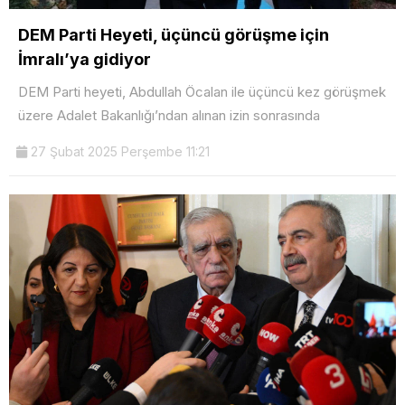
DEM Parti Heyeti, üçüncü görüşme için
İmralı’ya gidiyor
DEM Parti heyeti, Abdullah Öcalan ile üçüncü kez görüşmek
üzere Adalet Bakanlığı’ndan alınan izin sonrasında
27 Şubat 2025 Perşembe 11:21