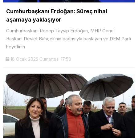
Cumhurbaşkanı Erdoğan: Süreç nihai
aşamaya yaklaşıyor
Cumhurbaşkanı Recep Tayyip Erdoğan, MHP Genel
Başkanı Devlet Bahçeli’nin çağrısıyla başlayan ve DEM Parti
heyetinin
18 Ocak 2025 Cumartesi 17:58