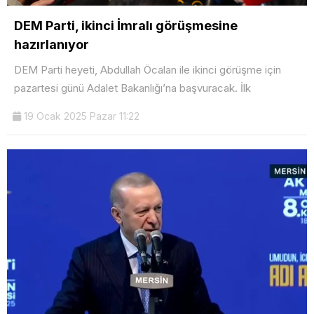
DEM Parti, ikinci İmralı görüşmesine
hazırlanıyor
DEM Parti heyeti, Abdullah Öcalan ile ikinci görüşme için
pazartesi günü Adalet Bakanlığı’na başvuracak. İlk
19 Ocak 2025 Pazar 11:22