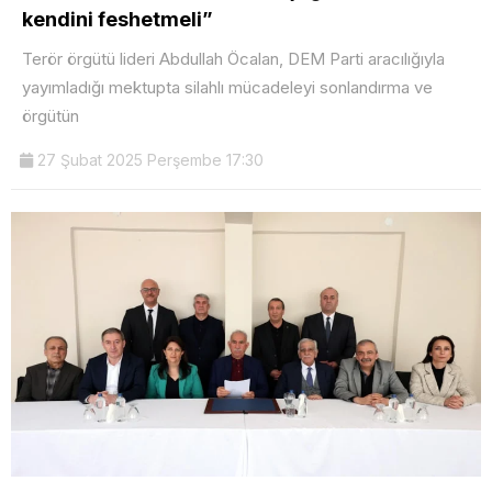
kendini feshetmeli”
Terör örgütü lideri Abdullah Öcalan, DEM Parti aracılığıyla
yayımladığı mektupta silahlı mücadeleyi sonlandırma ve
örgütün
27 Şubat 2025 Perşembe 17:30