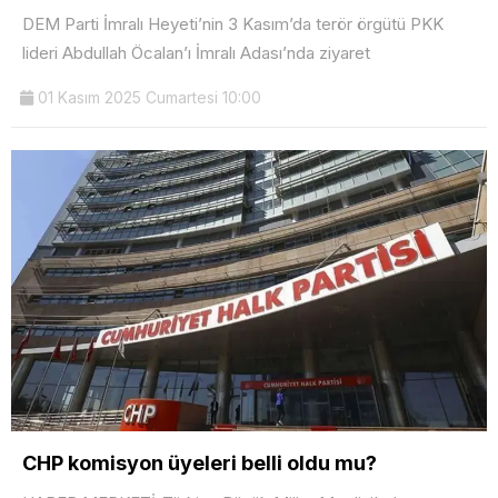
DEM Parti İmralı Heyeti’nin 3 Kasım’da terör örgütü PKK
lideri Abdullah Öcalan’ı İmralı Adası’nda ziyaret
01 Kasım 2025 Cumartesi 10:00
CHP komisyon üyeleri belli oldu mu?