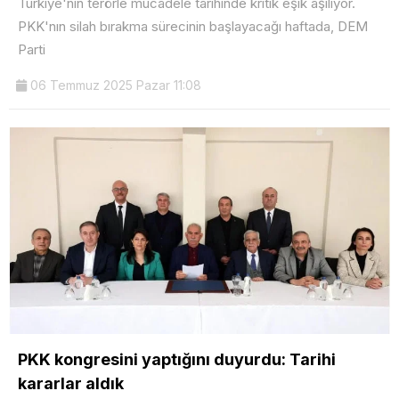
Türkiye'nin terörle mücadele tarihinde kritik eşik aşılıyor.
PKK'nın silah bırakma sürecinin başlayacağı haftada, DEM
Parti
06 Temmuz 2025 Pazar 11:08
PKK kongresini yaptığını duyurdu: Tarihi
kararlar aldık