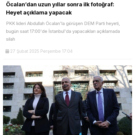
Öcalan’dan uzun yıllar sonra ilk fotoğraf:
Heyet açıklama yapacak
PKK lideri Abdullah Öcalan'la görüşen DEM Parti heyeti,
bugün saat 17:00'de İstanbul'da yapacakları açıklamada
silah
27 Şubat 2025 Perşembe 17:04