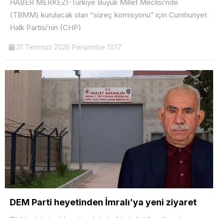
HABER MERKEZİ-Türkiye Büyük Millet Meclisi’nde
(TBMM) kurulacak olan “süreç komisyonu” için Cumhuriyet
Halk Partisi’nin (CHP)
31 Temmuz 2025 Perşembe 13:17
DEM Parti heyetinden İmralı’ya yeni ziyaret