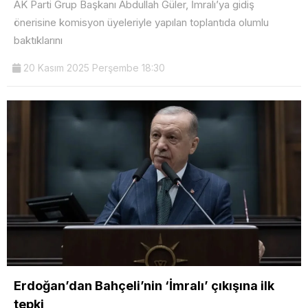
AK Parti Grup Başkanı Abdullah Güler, İmralı’ya gidiş
önerisine komisyon üyeleriyle yapılan toplantıda olumlu
baktıklarını
20 Kasım 2025 Perşembe 18:30
Erdoğan’dan Bahçeli’nin ‘İmralı’ çıkışına ilk
tepki