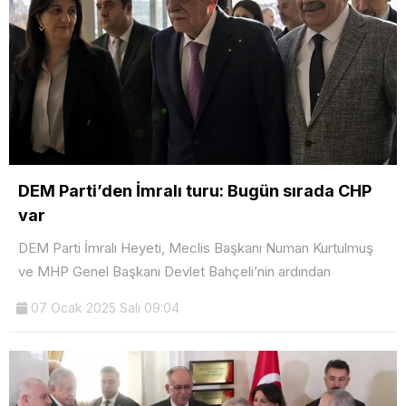
DEM Parti’den İmralı turu: Bugün sırada CHP
var
DEM Parti İmralı Heyeti, Meclis Başkanı Numan Kurtulmuş
ve MHP Genel Başkanı Devlet Bahçeli’nin ardından
07 Ocak 2025 Salı 09:04