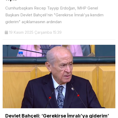
Cumhurbaşkanı Recep Tayyip Erdoğan, MHP Genel
Başkanı Devlet Bahçeli'nin "Gerekirse İmralı'ya kendim
giderim" açıklamasının ardından
19 Kasım 2025 Çarşamba 15:39
Devlet Bahçeli: ‘Gerekirse İmralı’ya giderim’