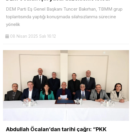
DEM Parti Eş Genel Başkanı Tuncer Bakırhan, TBMM grup
toplantısında yaptığı konuşmada silahsızlanma sürecine
yönelik
08 Nisan 2025 Salı 16:12
Abdullah Öcalan’dan tarihi çağrı: “PKK