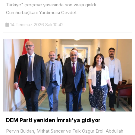
Türkiye" çerçeve yasasında son viraja girildi.
Cumhurbaşkanı Yardımcısı Cevdet
14 Temmuz 2026 Salı 10:42
DEM Parti yeniden İmralı’ya gidiyor
Pervin Buldan, Mithat Sancar ve Faik Özgür Erol, Abdullah