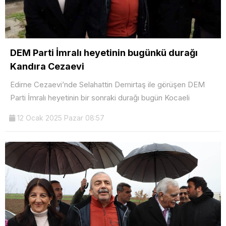
DEM Parti İmralı heyetinin bugünkü durağı
Kandıra Cezaevi
Edirne Cezaevi’nde Selahattin Demirtaş ile görüşen DEM
Parti İmralı heyetinin bir sonraki durağı bugün Kocaeli
12 Ocak 2025 Pazar 08:57