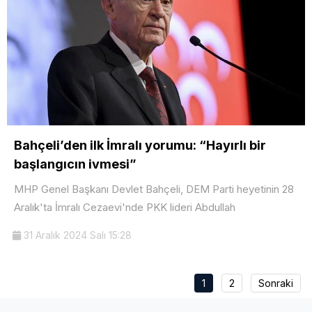
Bahçeli’den ilk İmralı yorumu: “Hayırlı bir
başlangıcın ivmesi”
MHP Genel Başkanı Devlet Bahçeli, DEM Parti heyetinin 28
Aralık'ta İmralı Cezaevi'nde PKK lideri Abdullah
31 Aralık 2024 Salı 15:28
1
2
Sonraki