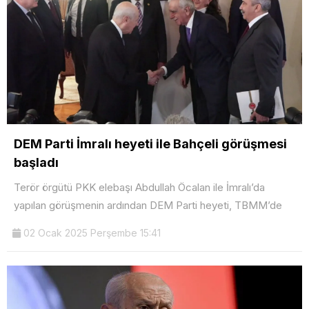
DEM Parti İmralı heyeti ile Bahçeli görüşmesi
başladı
Terör örgütü PKK elebaşı Abdullah Öcalan ile İmralı’da
yapılan görüşmenin ardından DEM Parti heyeti, TBMM’de
02 Ocak 2025 Perşembe 15:41