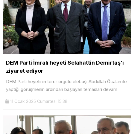
DEM Parti İmralı heyeti Selahattin Demirtaş’ı
ziyaret ediyor
DEM Parti heyetinin terör örgütü elebaşı Abdullah Öcalan ile
yaptığı görüşmenin ardından başlayan temasları devam
11 Ocak 2025 Cumartesi 15:38