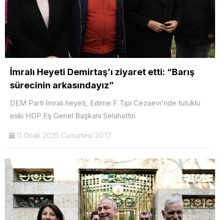
İmralı Heyeti Demirtaş’ı ziyaret etti: “Barış
sürecinin arkasındayız”
DEM Parti İmralı heyeti, Edirne F Tipi Cezaevi'nde tutuklu
eski HDP Eş Genel Başkanı Selahattin
11 Ocak 2025 Cumartesi 20:17