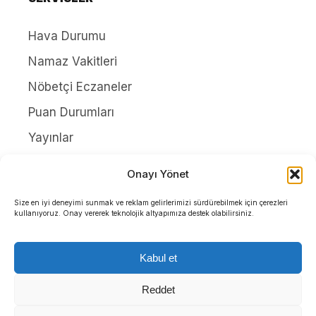
Hava Durumu
Namaz Vakitleri
Nöbetçi Eczaneler
Puan Durumları
Yayınlar
HAKKIMIZDA
Onayı Yönet
İletişim
Size en iyi deneyimi sunmak ve reklam gelirlerimizi sürdürebilmek için çerezleri
kullanıyoruz. Onay vererek teknolojik altyapımıza destek olabilirsiniz.
Künye
Yazarlar
Kabul et
Gizlilik Politikası
Reddet