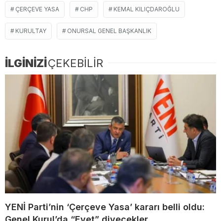
ÇERÇEVE YASA
CHP
KEMAL KILIÇDAROĞLU
KURULTAY
ONURSAL GENEL BAŞKANLIK
İLGİNİZİ
ÇEKEBİLİR
YENİ Parti’nin ‘Çerçeve Yasa’ kararı belli oldu:
Genel Kurul’da “Evet” diyecekler