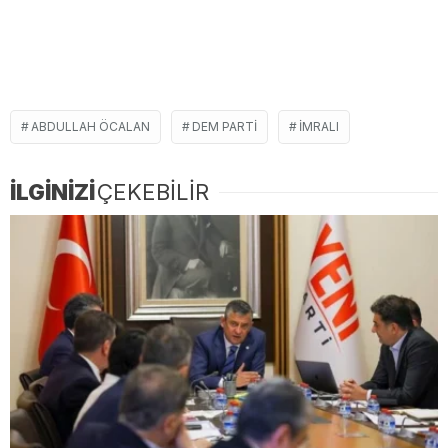
ABDULLAH ÖCALAN
DEM PARTI
IMRALI
İLGİNİZİ
ÇEKEBİLİR