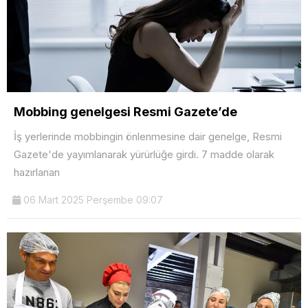
Mobbing genelgesi Resmi Gazete’de
İş yerlerinde mobbingin önlenmesine dair genelge, Resmi
Gazete'de yayımlanarak yürürlüğe girdi. 7 madde olarak
hazırlanan
06 Mart 2025 Perşembe 09:07