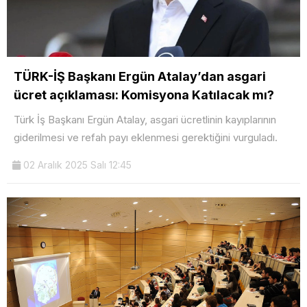
TÜRK-İŞ Başkanı Ergün Atalay’dan asgari
ücret açıklaması: Komisyona Katılacak mı?
Türk İş Başkanı Ergün Atalay, asgari ücretlinin kayıplarının
giderilmesi ve refah payı eklenmesi gerektiğini vurguladı.
02 Aralık 2025 Salı 12:45