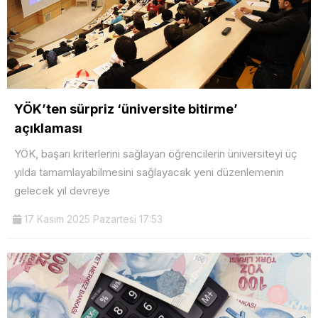
YÖK’ten sürpriz ‘üniversite bitirme’
açıklaması
YÖK, başarı kriterlerini sağlayan öğrencilerin üniversiteyi üç
yılda tamamlayabilmesini sağlayacak yeni düzenlemenin
gelecek yıl devreye
17 Kasım 2025 Pazartesi 17:53