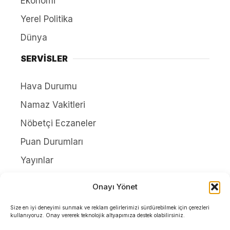
Ekonomi
Yerel Politika
Dünya
SERVİSLER
Hava Durumu
Namaz Vakitleri
Nöbetçi Eczaneler
Puan Durumları
Yayınlar
HAKKIMIZDA
Onayı Yönet
İletişim
Size en iyi deneyimi sunmak ve reklam gelirlerimizi sürdürebilmek için çerezleri
kullanıyoruz. Onay vererek teknolojik altyapımıza destek olabilirsiniz.
Künye