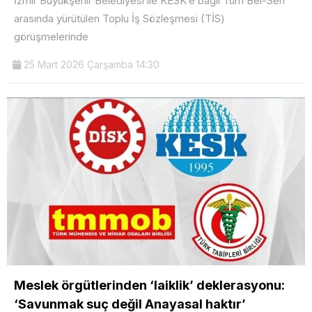
İzmir Büyükşehir Belediyesi ile KESK’e bağlı Tüm Bel-Sen
arasında yürütülen Toplu İş Sözleşmesi (TİS)
görüşmelerinde
25 Mart 2026 Çarşamba 14:30
Meslek örgütlerinden ‘laiklik’ deklerasyonu:
‘Savunmak suç değil Anayasal haktır’