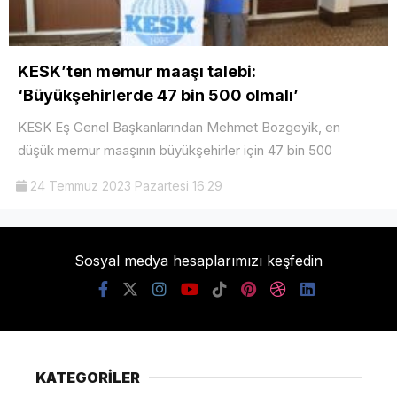
KESK’ten memur maaşı talebi:
‘Büyükşehirlerde 47 bin 500 olmalı’
KESK Eş Genel Başkanlarından Mehmet Bozgeyik, en
düşük memur maaşının büyükşehirler için 47 bin 500
24 Temmuz 2023 Pazartesi 16:29
Sosyal medya hesaplarımızı keşfedin
KATEGORİLER