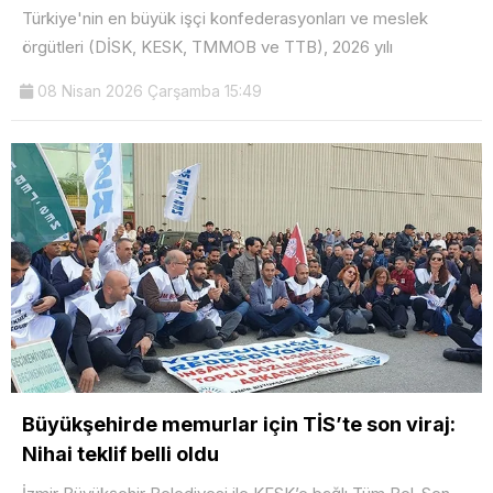
Türkiye'nin en büyük işçi konfederasyonları ve meslek
örgütleri (DİSK, KESK, TMMOB ve TTB), 2026 yılı
08 Nisan 2026 Çarşamba 15:49
Büyükşehirde memurlar için TİS’te son viraj:
Nihai teklif belli oldu