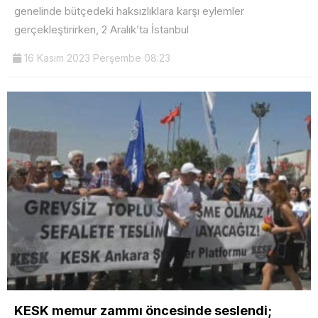
genelinde bütçedeki haksızlıklara karşı eylemler
gerçekleştirirken, 2 Aralık’ta İstanbul
16 Kasım 2023 Perşembe 08:23
KESK memur zammı öncesinde seslendi;