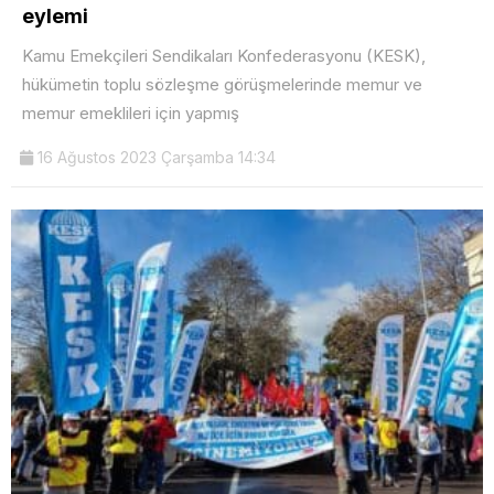
eylemi
Kamu Emekçileri Sendikaları Konfederasyonu (KESK),
hükümetin toplu sözleşme görüşmelerinde memur ve
memur emeklileri için yapmış
16 Ağustos 2023 Çarşamba 14:34