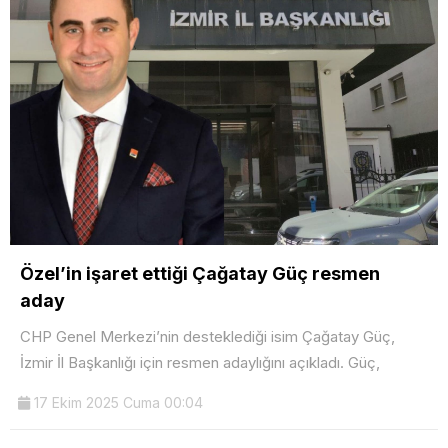
Özel’in işaret ettiği Çağatay Güç resmen
aday
CHP Genel Merkezi’nin desteklediği isim Çağatay Güç,
İzmir İl Başkanlığı için resmen adaylığını açıkladı. Güç,
17 Ekim 2025 Cuma 00:04