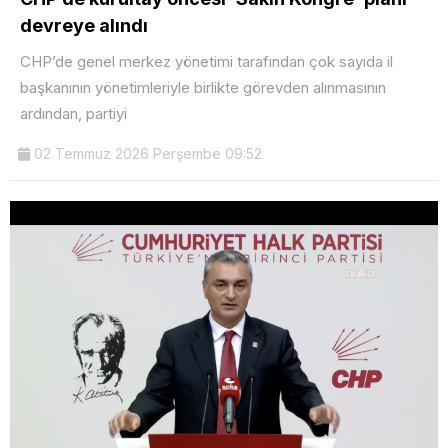
devreye alındı
CHP’de genel merkez yönetimi tarafından çok sayıda il
başkanının yönetimleriyle birlikte görevden alınmasının
ardından, partiyi
02 Temmuz 2026 Perşembe 09:52