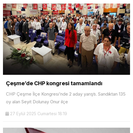
Çeşme’de CHP kongresi tamamlandı
CHP Çeşme İlçe Kongresi’nde 2 aday yarıştı. Sandıktan 135
oy alan Seyit Dolunay Onur ilçe
27 Eylül 2025 Cumartesi 18:19