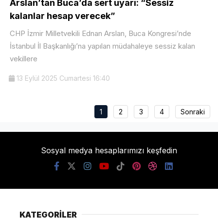
Arslan’tan Buca’da sert uyarı: “Sessiz
kalanlar hesap verecek”
CHP İzmir Milletvekili Ednan Arslan, Buca Kongresi’nde
İstanbul İl Başkanlığı’na yapılan müdahaleye sessiz kalan
vekillere
13 Eylül 2025 Cumartesi 16:40
1
2
3
4
Sonraki
Sosyal medya hesaplarımızı keşfedin
KATEGORİLER