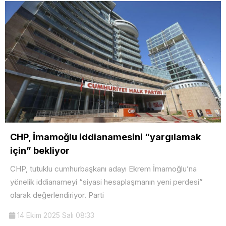
CHP, İmamoğlu iddianamesini “yargılamak
için” bekliyor
CHP, tutuklu cumhurbaşkanı adayı Ekrem İmamoğlu’na
yönelik iddianameyi “siyasi hesaplaşmanın yeni perdesi”
olarak değerlendiriyor. Parti
14 Ekim 2025 Salı 08:33