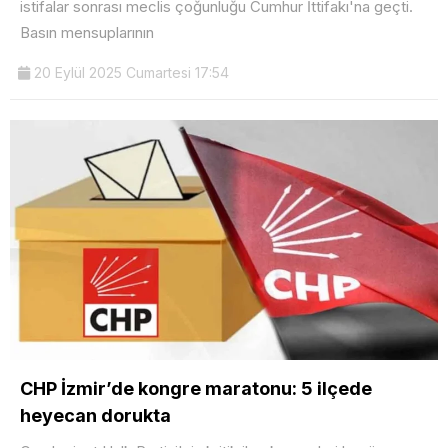
istifalar sonrası meclis çoğunluğu Cumhur İttifakı'na geçti.
Basın mensuplarının
20 Eylül 2025 Cumartesi 17:54
CHP İzmir’de kongre maratonu: 5 ilçede
heyecan dorukta