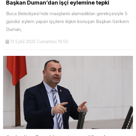
Başkan Duman’dan işçi eylemine tepki
Buca Belediyesi’nde maaşlarını alamadıkları gerekçesiyle 5
gündür eylem yapan işçilere ilişkin konuşan Başkan Görkem
Duman,
13 Eylül 2025 Cumartesi 16:50