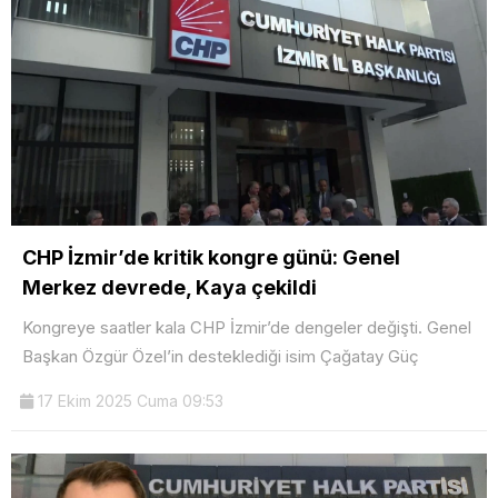
CHP İzmir’de kritik kongre günü: Genel
Merkez devrede, Kaya çekildi
Kongreye saatler kala CHP İzmir’de dengeler değişti. Genel
Başkan Özgür Özel’in desteklediği isim Çağatay Güç
17 Ekim 2025 Cuma 09:53