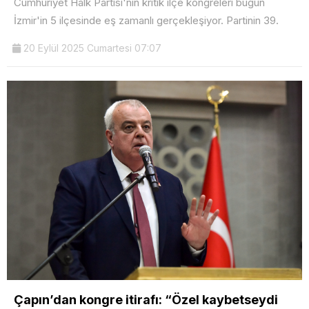
Cumhuriyet Halk Partisi'nin kritik ilçe kongreleri bugün
İzmir'in 5 ilçesinde eş zamanlı gerçekleşiyor. Partinin 39.
20 Eylül 2025 Cumartesi 07:07
Çapın’dan kongre itirafı: “Özel kaybetseydi