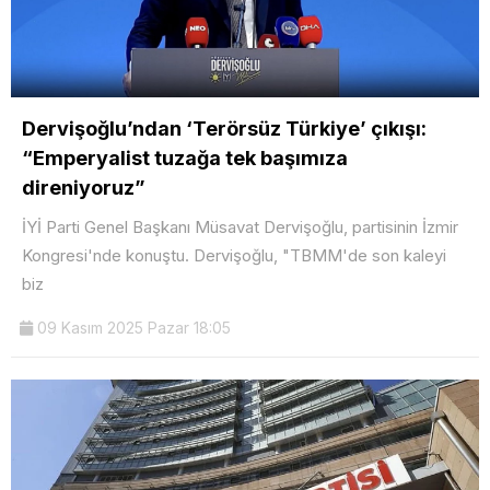
Dervişoğlu’ndan ‘Terörsüz Türkiye’ çıkışı:
“Emperyalist tuzağa tek başımıza
direniyoruz”
İYİ Parti Genel Başkanı Müsavat Dervişoğlu, partisinin İzmir
Kongresi'nde konuştu. Dervişoğlu, "TBMM'de son kaleyi
biz
09 Kasım 2025 Pazar 18:05