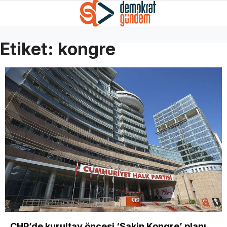
Etiket:
kongre
CHP’de kurultay öncesi ‘Sakin Kongre’ planı