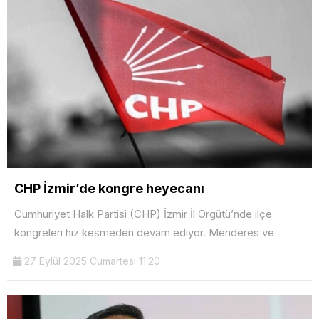
CHP İzmir’de kongre heyecanı
Cumhuriyet Halk Partisi (CHP) İzmir İl Örgütü’nde ilçe
kongreleri hız kesmeden devam ediyor. Menderes ve
27 Eylül 2025 Cumartesi 11:20