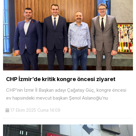
CHP İzmir’de kritik kongre öncesi ziyaret
CHP’nin İzmir İl Başkan adayı Çağatay Güç, kongre öncesi
ev hapsindeki mevcut başkan Şenol Aslanoğlu’nu
17 Ekim 2025 Cuma 14:09