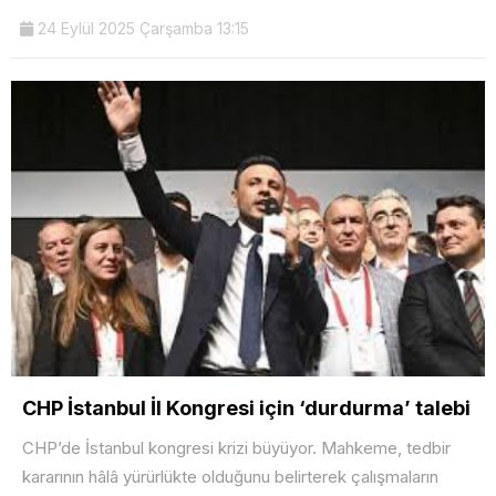
24 Eylül 2025 Çarşamba 13:15
CHP İstanbul İl Kongresi için ‘durdurma’ talebi
CHP’de İstanbul kongresi krizi büyüyor. Mahkeme, tedbir
kararının hâlâ yürürlükte olduğunu belirterek çalışmaların