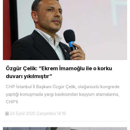
Özgür Çelik: “Ekrem İmamoğlu ile o korku
duvarı yıkılmıştır”
CHP İstanbul İl Başkanı Özgür Çelik, olağanüstü kongrede
yaptığı konuşmada yargı baskısından kayyum atamalarına,
CHP’li
24 Eylül 2025 Çarşamba 14:16