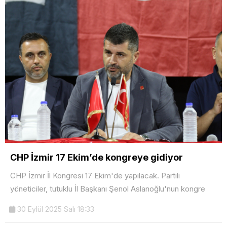
CHP İzmir 17 Ekim’de kongreye gidiyor
CHP İzmir İl Kongresi 17 Ekim'de yapılacak. Partili
yöneticiler, tutuklu İl Başkanı Şenol Aslanoğlu'nun kongre
30 Eylül 2025 Salı 18:33