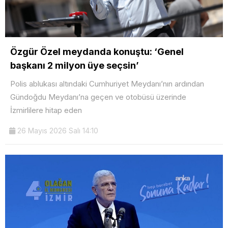
Özgür Özel meydanda konuştu: ‘Genel
başkanı 2 milyon üye seçsin’
Polis ablukası altındaki Cumhuriyet Meydanı’nın ardından
Gündoğdu Meydanı’na geçen ve otobüsü üzerinde
İzmirlilere hitap eden
26 Mayıs 2026 Salı 14:10