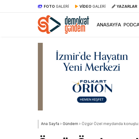
FOTO
GALERİ
VİDEO
GALERİ
YAZARLAR
ANASAYFA
PODCA
Ana Sayfa
›
Gündem
›
Özgür Özel meydanda konuştu: 