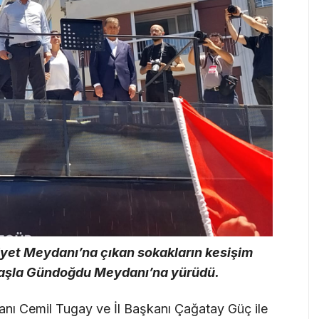
riyet Meydanı’na çıkan sokakların kesişim
daşla Gündoğdu Meydanı’na yürüdü.
nı Cemil Tugay ve İl Başkanı Çağatay Güç ile