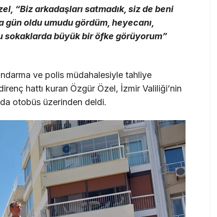
l, “Biz arkadaşları satmadık, siz de beni
rda gün oldu umudu gördüm, heyecanı,
u sokaklarda büyük bir öfke görüyorum”
ndarma ve polis müdahalesiyle tahliye
direnç hattı kuran Özgür Özel, İzmir Valiliği’nin
nda otobüs üzerinden deldi.