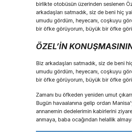
birlikte otobüsün üzerinden seslenen Öz
arkadaşları satmadık, siz de beni hiç y
umudu gördüm, heyecanı, coşkuyu gör
bir öfke görüyorum, büyük bir öfke gö
ÖZEL’İN KONUŞMASININ
Biz arkadaşları satmadık, siz de beni h
umudu gördüm, heyecanı, coşkuyu gör
bir öfke görüyorum, büyük bir öfke gör
Zamanı bu öfkeden yeniden umut çıkarma
Bugün havaalanına gelip ordan Manisa
annanemin dedelerimin kabirlerini ziyar
anmaya, baba ocağından helallik almay