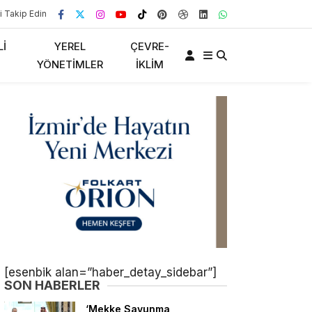
i Takip Edin
LI
YEREL
ÇEVRE-
YÖNETIMLER
İKLIM
[esenbik alan=”haber_detay_sidebar”]
SON HABERLER
‘Mekke Savunma