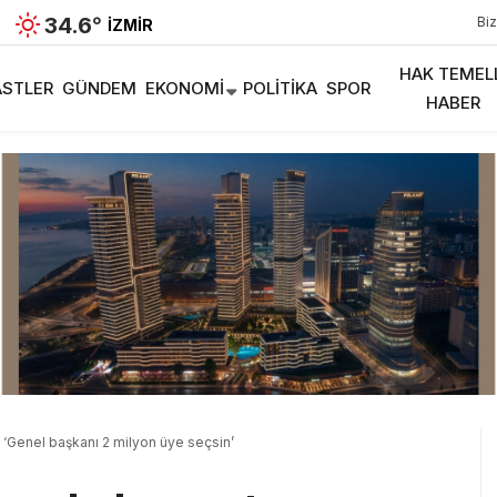
34.6
°
Biz
İZMIR
HAK TEMEL
STLER
GÜNDEM
EKONOMI
POLITIKA
SPOR
HABER
‘Genel başkanı 2 milyon üye seçsin’