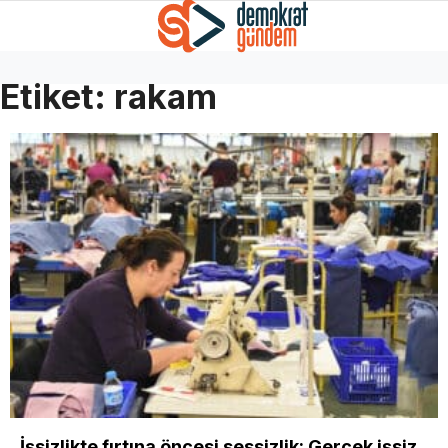
Etiket:
rakam
İşsizlikte fırtına öncesi sessizlik: Gerçek işsiz