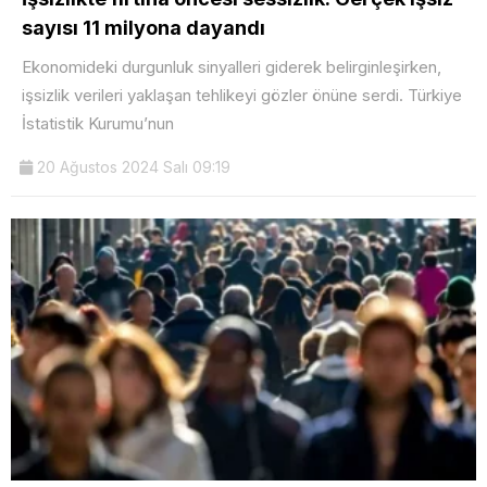
sayısı 11 milyona dayandı
Ekonomideki durgunluk sinyalleri giderek belirginleşirken,
işsizlik verileri yaklaşan tehlikeyi gözler önüne serdi. Türkiye
İstatistik Kurumu’nun
20 Ağustos 2024 Salı 09:19