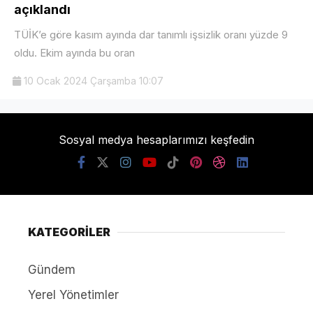
açıklandı
TÜİK’e göre kasım ayında dar tanımlı işsizlik oranı yüzde 9
oldu. Ekim ayında bu oran
10 Ocak 2024 Çarşamba 10:07
Sosyal medya hesaplarımızı keşfedin
KATEGORİLER
Gündem
Yerel Yönetimler