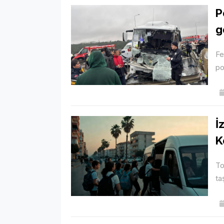
P
g
Fe
po
İ
K
To
ta