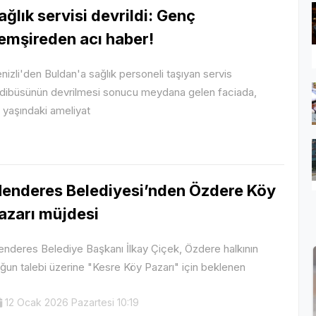
ağlık servisi devrildi: Genç
emşireden acı haber!
nizli'den Buldan'a sağlık personeli taşıyan servis
dibüsünün devrilmesi sonucu meydana gelen faciada,
 yaşındaki ameliyat
enderes Belediyesi’nden Özdere Köy
azarı müjdesi
nderes Belediye Başkanı İlkay Çiçek, Özdere halkının
ğun talebi üzerine "Kesre Köy Pazarı" için beklenen
12 Ocak 2026 Pazartesi 10:19