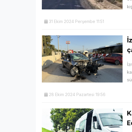
kiş
31 Ekim 2024 Perşembe 11:51
İ
ç
İz
ka
sü
28 Ekim 2024 Pazartesi 19:56
K
E