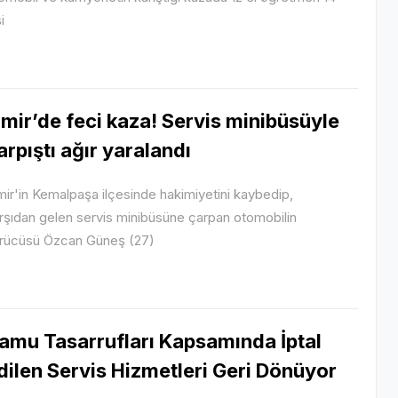
i
zmir’de feci kaza! Servis minibüsüyle
arpıştı ağır yaralandı
mir'in Kemalpaşa ilçesinde hakimiyetini kaybedip,
rşıdan gelen servis minibüsüne çarpan otomobilin
rücüsü Özcan Güneş (27)
amu Tasarrufları Kapsamında İptal
dilen Servis Hizmetleri Geri Dönüyor