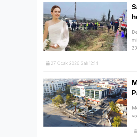
S
h
De
mi
23
27 Ocak 2026 Salı 12:14
M
P
Me
yo