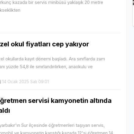
rkunç kazada bir servis minibüsü yaklaşık 20 metre
kseklikten
zel okul fiyatları cep yakıyor
el okullarda kayıt dönemi başladı. Ara sınıflarda zam
anı yüzde 54,8 ile sınırlandırılırken, anaokulu ve
14 Ocak 2025 Salı 09:01
ğretmen servisi kamyonetin altında
aldı
yarbakır'ın Sur ilçesinde öğretmenleri taşıyan servis,
omobil ve kamyonetin karıştığı kazada 12'si öğretmen 14