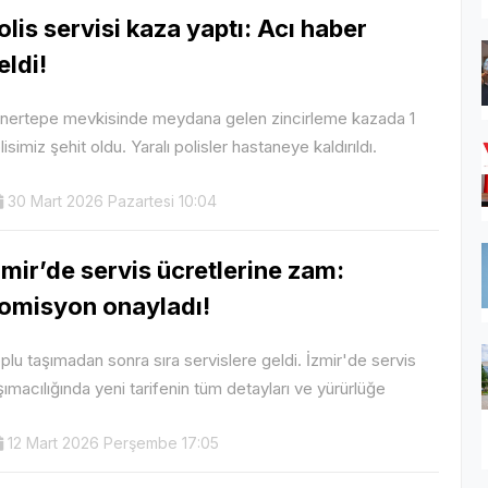
olis servisi kaza yaptı: Acı haber
eldi!
nertepe mevkisinde meydana gelen zincirleme kazada 1
lisimiz şehit oldu. Yaralı polisler hastaneye kaldırıldı.
30 Mart 2026 Pazartesi 10:04
zmir’de servis ücretlerine zam:
omisyon onayladı!
plu taşımadan sonra sıra servislere geldi. İzmir'de servis
şımacılığında yeni tarifenin tüm detayları ve yürürlüğe
12 Mart 2026 Perşembe 17:05