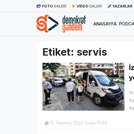
FOTO
GALERİ
VİDEO
GALERİ
YAZARLAR
ANASAYFA
PODCA
Etiket:
servis
İ
y
İz
to
to
10 Temmuz 2026 Cuma 10:04