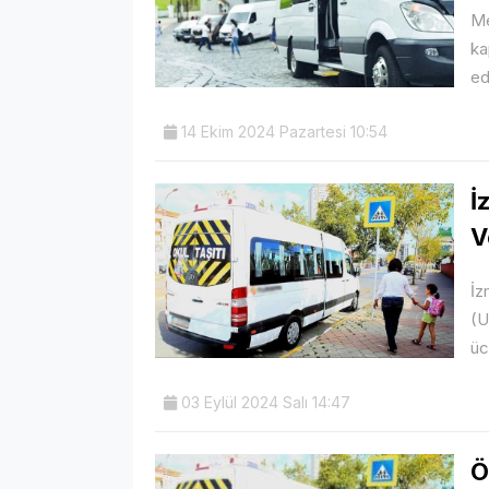
Me
ka
ed
14 Ekim 2024 Pazartesi 10:54
İ
V
İz
(U
üc
03 Eylül 2024 Salı 14:47
Ö