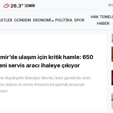
26.3
°
Biz
İZMIR
HAK TEMEL
STLER
GÜNDEM
EKONOMI
POLITIKA
SPOR
HABER
zmir’de ulaşım için kritik hamle: 650
eni servis aracı ihaleye çıkıyor
mir Büyükşehir Belediye Meclisi, kent genelinde artan
plu taşıma ve servis ihtiyacını karşılamak amacıyla
plam