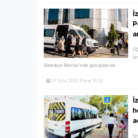
İ
P
a
Öğ
İz
Belediye Meclisi'nde görüşülecek
07 Eylül 2025 Pazar 16:29
İ
h
a
İz