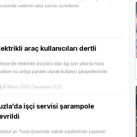
cesinde velilerin okul servis ücretlerini
lektrikli araç kullanıcıları dertli
rkiye’de elektrikli araçlara olan ilgi son yıllarda hızla
tarken bu artışa paralel olarak kullanıcı şikayetlerinde
16 Nisan 2025 Çarşamba 11:22
uzla’da işçi servisi şarampole
evrildi
tanbul'un Tuzla ilçesinde sabah saatlerinde yaşanan