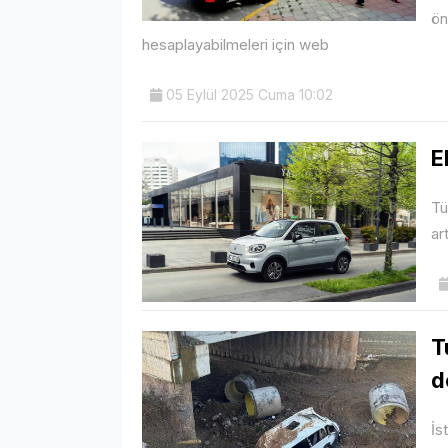
ön
hesaplayabilmeleri için web
05 Eylül 2025 Cuma 10:02
E
Tü
ar
T
d
İs