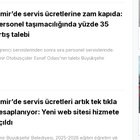
zmir’de servis ücretlerine zam kapıda:
ersonel taşımacılığında yüzde 35
rtış talebi
renci servislerinden sonra sıra personel servislerinde.
mir Otobüsçüler Esnaf Odası'nın talebi Büyükşehir
zmir’de servis ücretleri artık tek tıkla
esaplanıyor: Yeni web sitesi hizmete
çıldı
mir Büyükşehir Belediyesi, 2025-2026 eğitim öğretim yılı