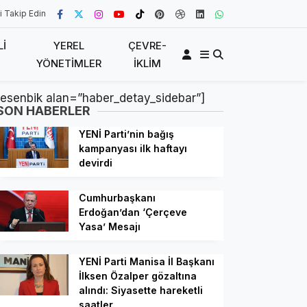
i Takip Edin
LI
YEREL
ÇEVRE-
YÖNETIMLER
İKLIM
[esenbik alan=”haber_detay_sidebar”]
SON HABERLER
YENİ Parti’nin bağış
kampanyası ilk haftayı
devirdi
Cumhurbaşkanı
Erdoğan’dan ‘Çerçeve
Yasa’ Mesajı
YENİ Parti Manisa İl Başkanı
İlksen Özalper gözaltına
alındı: Siyasette hareketli
saatler