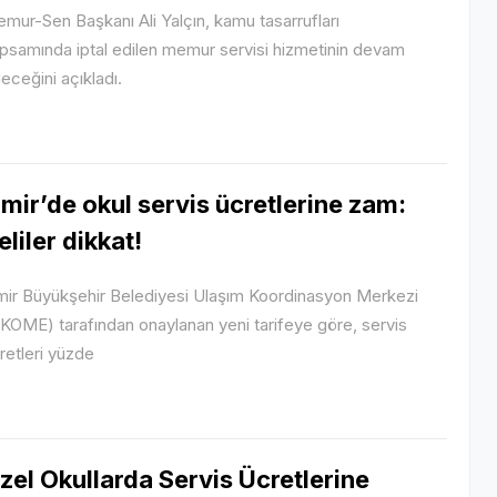
mur-Sen Başkanı Ali Yalçın, kamu tasarrufları
psamında iptal edilen memur servisi hizmetinin devam
eceğini açıkladı.
zmir’de okul servis ücretlerine zam:
eliler dikkat!
mir Büyükşehir Belediyesi Ulaşım Koordinasyon Merkezi
KOME) tarafından onaylanan yeni tarifeye göre, servis
retleri yüzde
zel Okullarda Servis Ücretlerine