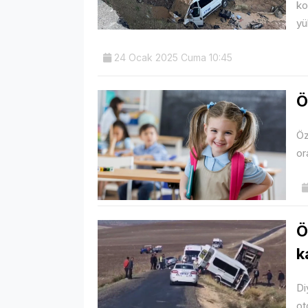
ko
yü
24 Ocak 2025 Cuma 10:45
Ö
Öz
or
Ö
k
Di
ot