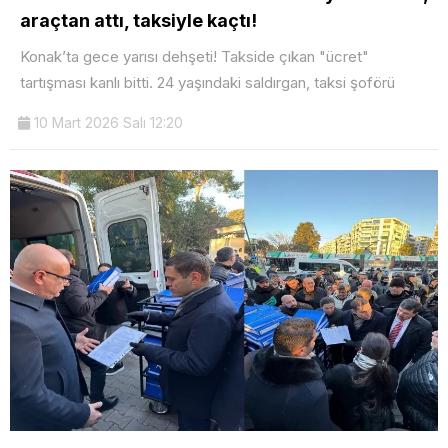
araçtan attı, taksiyle kaçtı!
Konak’ta gece yarısı dehşeti! Takside çıkan "ücret"
tartışması kanlı bitti. 24 yaşındaki saldırgan, taksi şoförü
10 Mart 2026 Salı 12:20