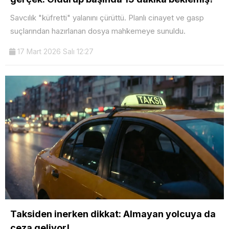
Savcılık "küfretti" yalanını çürüttü. Planlı cinayet ve gasp
suçlarından hazırlanan dosya mahkemeye sunuldu.
17 Mart 2026 Salı 12:27
Taksiden inerken dikkat: Almayan yolcuya da
ceza geliyor!