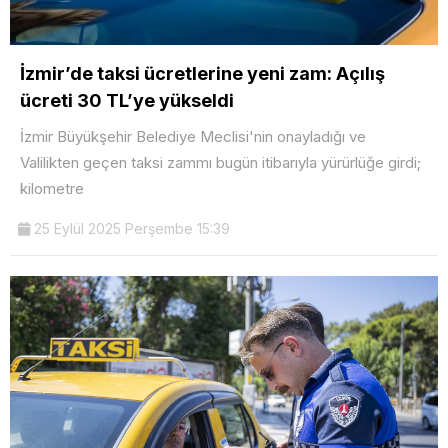
İzmir’de taksi ücretlerine yeni zam: Açılış
ücreti 30 TL’ye yükseldi
İzmir Büyükşehir Belediye Meclisi'nin onayladığı ve
Valilikten geçen taksi zammı bugün itibarıyla yürürlüğe girdi;
kilometre
25 Eylül 2025 Perşembe 15:39