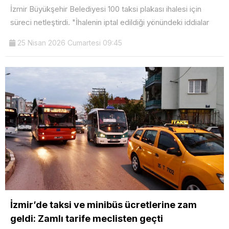
İzmir Büyükşehir Belediyesi 100 taksi plakası ihalesi için
süreci netleştirdi. "İhalenin iptal edildiği yönündeki iddialar
25 Nisan 2026 Cumartesi 09:45
İzmir’de taksi ve minibüs ücretlerine zam
geldi: Zamlı tarife meclisten geçti