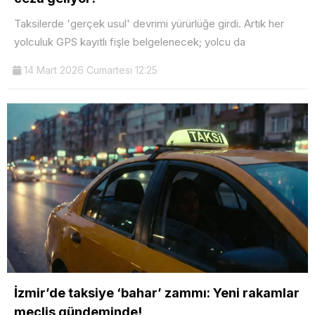
Taksilerde 'gerçek usul' devrimi yürürlüğe girdi. Artık her
yolculuk GPS kayıtlı fişle belgelenecek; yolcu da
14 Mart 2026 Cumartesi 12:25
İzmir’de taksiye ‘bahar’ zammı: Yeni rakamlar
meclis gündeminde!