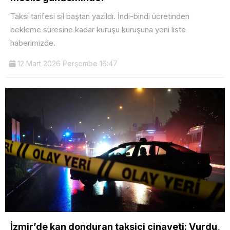
Taksi tarifesi sil baştan yazıldı. İndi-bindi ücretinden
bekleme süresine kadar kuruşu kuruşuna yeni liste
haberimizde.
12 Mart 2026 Perşembe 16:47
İzmir’de kan donduran taksici cinayeti: Vurdu,