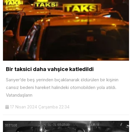
Bir taksici daha vahşice katledildi
Sarıyer’de beş yerinden bıçaklanarak öldürülen bir kişinin
cansız bedeni hareket halindeki otomobilden yola atıldı.
Vatandaşların
17 Nisan 2024 Çarşamba 22:34