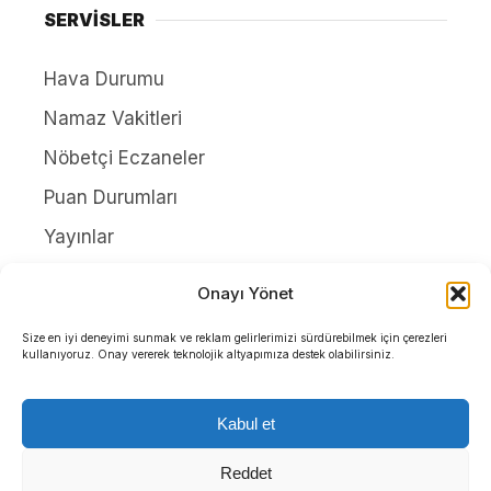
SERVİSLER
Hava Durumu
Namaz Vakitleri
Nöbetçi Eczaneler
Puan Durumları
Yayınlar
HAKKIMIZDA
Onayı Yönet
İletişim
Size en iyi deneyimi sunmak ve reklam gelirlerimizi sürdürebilmek için çerezleri
kullanıyoruz. Onay vererek teknolojik altyapımıza destek olabilirsiniz.
Künye
Yazarlar
Kabul et
Gizlilik Politikası
Reddet