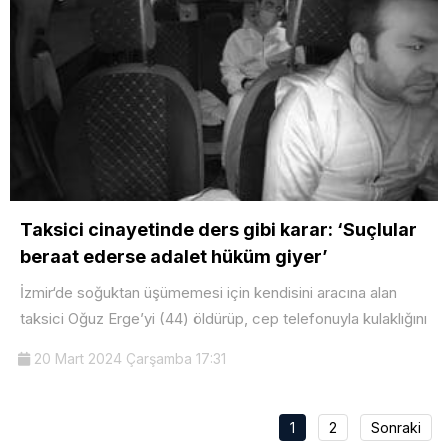
Taksici cinayetinde ders gibi karar: ‘Suçlular
beraat ederse adalet hüküm giyer’
İzmir‘de soğuktan üşümemesi için kendisini aracına alan
taksici Oğuz Erge’yi (44) öldürüp, cep telefonuyla kulaklığını
20 Mart 2024 Çarşamba 17:31
1
2
Sonraki