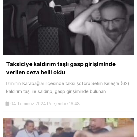
Taksiciye kaldırım taşlı gasp girişiminde
verilen ceza belli oldu
İzmir’in Karabağlar ilçesinde taksi şoförü Selim Keleş’e (62)
kaldırım taşı ile saldırıp, gasp girişiminde bulunan
04 Temmuz 2024 Perşembe 16:48