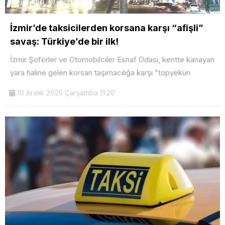
İzmir’de taksicilerden korsana karşı “afişli”
savaş: Türkiye’de bir ilk!
İzmir Şoförler ve Otomobilciler Esnaf Odası, kentte kanayan
yara haline gelen korsan taşımacılığa karşı "topyekün
10 Aralık 2025 Çarşamba 11:20