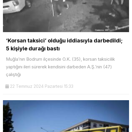
‘Korsan taksici’ olduğu iddiasıyla darbedildi;
5 kişiyle durağı bastı
Muğla’nın Bodrum ilçesinde O.K. (35), korsan taksicilik
yaptığını ileri sürerek kendisini darbeden A.Ş.’nin (47)
çalıştığı
22 Temmuz 2024 Pazartesi 15:33