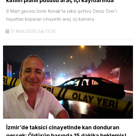
katilin planlı pususu araç içi kayıtlarında
9 Mart gecesi İzmir Konak’ta taksi şoförü Deniz Örer’i
hayattan koparan cinayetin araç içi kamera
17 Mart 2026 Salı 13:34
İzmir’de taksici cinayetinde kan donduran
gerçek: Öldürüp başında 15 dakika beklemiş!