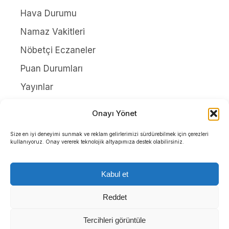
Hava Durumu
Namaz Vakitleri
Nöbetçi Eczaneler
Puan Durumları
Yayınlar
HAKKIMIZDA
Onayı Yönet
İletişim
Size en iyi deneyimi sunmak ve reklam gelirlerimizi sürdürebilmek için çerezleri
kullanıyoruz. Onay vererek teknolojik altyapımıza destek olabilirsiniz.
Künye
Yazarlar
Kabul et
Gizlilik Politikası
Reddet
Tercihleri görüntüle