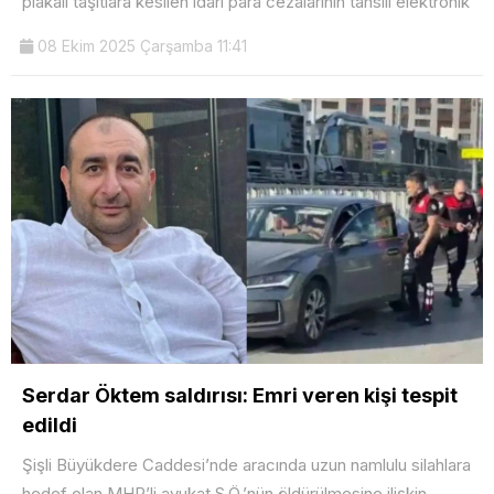
plakalı taşıtlara kesilen idari para cezalarının tahsili elektronik
08 Ekim 2025 Çarşamba 11:41
Serdar Öktem saldırısı: Emri veren kişi tespit
edildi
Şişli Büyükdere Caddesi’nde aracında uzun namlulu silahlara
hedef olan MHP’li avukat S.Ö.’nün öldürülmesine ilişkin