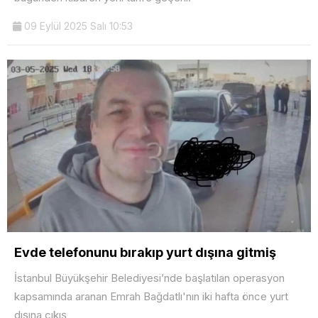
09 Eylül 2025 Salı 10:53
Evde telefonunu bırakıp yurt dışına gitmiş
İstanbul Büyükşehir Belediyesi’nde başlatılan operasyon
kapsamında aranan Emrah Bağdatlı'nın iki hafta önce yurt
dışına çıkış