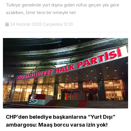
Türkiye genelinde yurt dışına giden nüfus geçen yıla göre
azalırken, İzmir tersi bir ivmeyle net
24 Haziran 2026 Çarşamba 12:30
CHP’den belediye başkanlarına “Yurt Dışı”
ambargosu: Maaş borcu varsa izin yok!