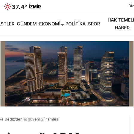
37.4
°
Biz
İZMIR
HAK TEMEL
STLER
GÜNDEM
EKONOMI
POLITIKA
SPOR
HABER
e Gediz’den ‘iş güvenliği’ hamlesi