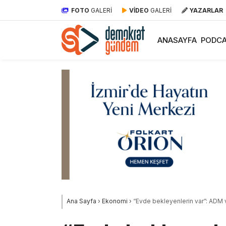
FOTO
GALERİ
VİDEO
GALERİ
YAZARLAR
ANASAYFA
PODCA
Ana Sayfa
›
Ekonomi
›
“Evde bekleyenlerin var”: ADM v