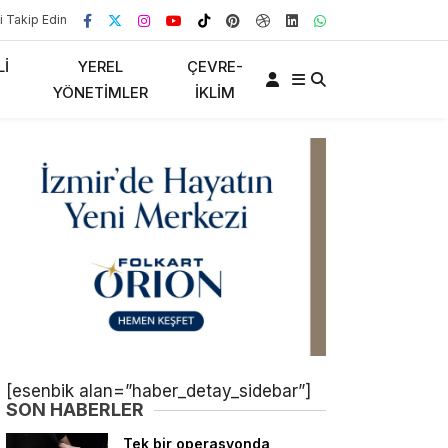
i Takip Edin
LI
YEREL
ÇEVRE-
YÖNETIMLER
İKLIM
[esenbik alan=”haber_detay_sidebar”]
SON HABERLER
Tek bir operasyonda