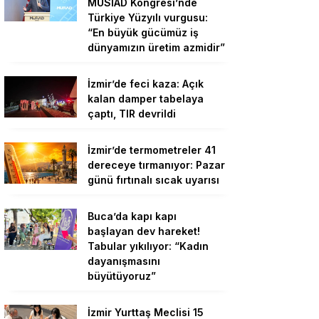
MÜSİAD Kongresi’nde
Türkiye Yüzyılı vurgusu:
“En büyük gücümüz iş
dünyamızın üretim azmidir”
İzmir’de feci kaza: Açık
kalan damper tabelaya
çaptı, TIR devrildi
İzmir’de termometreler 41
dereceye tırmanıyor: Pazar
günü fırtınalı sıcak uyarısı
Buca’da kapı kapı
başlayan dev hareket!
Tabular yıkılıyor: “Kadın
dayanışmasını
büyütüyoruz”
İzmir Yurttaş Meclisi 15