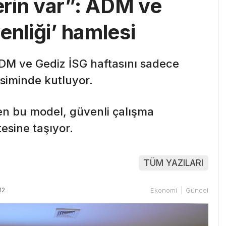
rin var”: ADM ve
enliği’ hamlesi
ADM ve Gediz İSG haftasını sadece
siminde kutluyor.
len bu model, güvenli çalışma
esine taşıyor.
TÜM YAZILARI
12
Ekonomi
Güncel