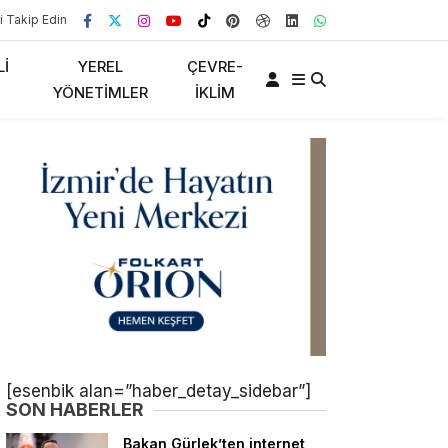
i Takip Edin
LI
YEREL
ÇEVRE-
YÖNETIMLER
İKLIM
[esenbik alan=”haber_detay_sidebar”]
SON HABERLER
Bakan Gürlek’ten internet