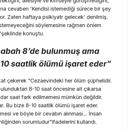
ektiğini, ailesiyle ve kimseyle görüşmediğini,
na cevaben ‘Kendisi istemediği sürece bir şey
or. Zaten haftaya psikiyatr gelecek’ denilmiş.
 istemeyeceğini söylemesine rağmen önlem
”şeklinde konuştu.
 sabah 8’de bulunmuş ama
8-10 saatlik ölümü işaret eder”
kat çekerek “Cezaevindeki her ölüm şüphelidir.
bulunduktan 8-10 saat öncesine ait çıkarsa
adar saat fark edilmemesi mümkün değildir.
. Bu bize 8-10 saatlik ölümü işaret eder.
mesi ve böyle bir cevabın alınması… İnsan
liğinden sorumludur”ifadelerini kullandı.