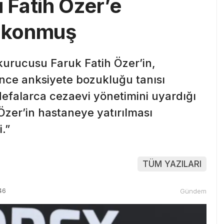
Fatih Özer’e
i konmuş
kurucusu Faruk Fatih Özer’in,
ce anksiyete bozukluğu tanısı
 defalarca cezaevi yönetimini uyardığı
“Özer’in hastaneye yatırılması
.”
TÜM YAZILARI
46
Gündem