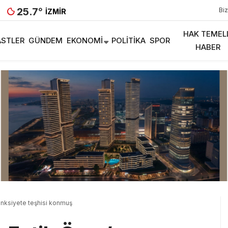
25.7
°
Biz
İZMIR
HAK TEMEL
STLER
GÜNDEM
EKONOMI
POLITIKA
SPOR
HABER
anksiyete teşhisi konmuş