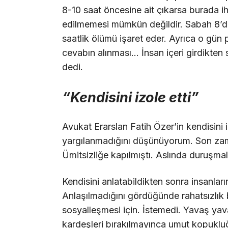
8-10 saat öncesine ait çıkarsa burada i
edilmemesi mümkün değildir. Sabah 8’de
saatlik ölümü işaret eder. Ayrıca o gün
cevabın alınması… İnsan içeri girdikte
dedi.
“Kendisini izole etti”
Avukat Erarslan Fatih Özer’in kendisini i
yargılanmadığını düşünüyorum. Son zama
Ümitsizliğe kapılmıştı. Aslında duruşmal
Kendisini anlatabildikten sonra insanla
Anlaşılmadığını gördüğünde rahatsızlık 
sosyalleşmesi için. İstemedi. Yavaş yava
kardeşleri bırakılmayınca umut kopukluğu