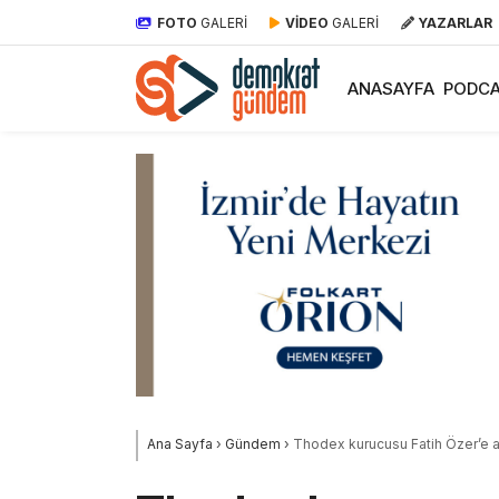
FOTO
GALERİ
VİDEO
GALERİ
YAZARLAR
ANASAYFA
PODCA
Ana Sayfa
›
Gündem
›
Thodex kurucusu Fatih Özer’e 