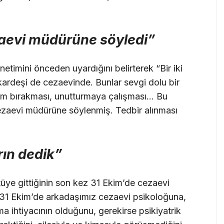
ezaevi müdürüne söyledi”
netimini önceden uyardığını belirterek “Bir iki
 kardeşi de cezaevinde. Bunlar sevgi dolu bir
rum bırakması, unutturmaya çalışması… Bu
cezaevi müdürüne söylenmiş. Tedbir alınması
rın dedik”
üye gittiğinin son kez 31 Ekim’de cezaevi
k “31 Ekim’de arkadaşımız cezaevi psikoloğuna,
a ihtiyacının olduğunu, gerekirse psikiyatrik